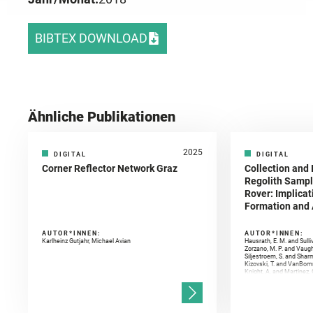
BIBTEX DOWNLOAD
Ähnliche Publikationen
2025
DIGITAL
DIGITAL
Corner Reflector Network Graz
Collection and 
Regolith Sampl
Rover: Implicat
Formation and A
AUTOR*INNEN:
AUTOR*INNEN:
Karlheinz Gutjahr, Michael Avian
Hausrath, E. M. and Sulli
Zorzano, M. P. and Vaugh
Siljestroem, S. and Shar
Kizovski, T. and VanBomm
Knight, A. and Martinez, 
and Mandon, L. and Adcoc
and Población, I. and Jo
Gasnault, O. and Randazzo
Kronyak, R. and Bechtold,
and Forni, O. and Bedfor