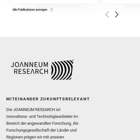
Bell, J. F. and Benison, 
and Broz, A. and Calef, F.
and Czaja, A. D. and Forn
Alle Publikationen anzeigen
Golombek, M. and Gómez, 
Herkenhoff, K. and Jakub
Martinez‐Frias, J. and Ma
and Newman, C. E. and Núñ
Royer, C. and Russell, P.
Sharma, S. K. and Shuster
I. and Wiens, R. C. and We
and Williford, K. and Wolf,
MITEINANDER ZUKUNFTSRELEVANT
Die JOANNEUM RESEARCH ist
Innovations- und Technologieanbieter im
Bereich der angewandten Forschung. Als
Forschungsgesellschaft der Länder und
Regionen prägen wir mit unseren