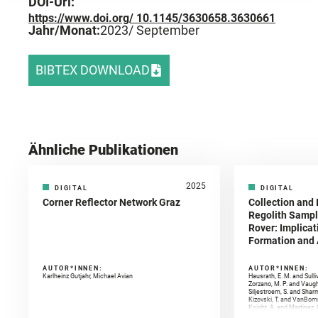
DOI-Url:
https://www.doi.org/ 10.1145/3630658.3630661
Jahr/Monat:
2023
/ September
BIBTEX DOWNLOAD
Ähnliche Publikationen
2025
DIGITAL
DIGITAL
Corner Reflector Network Graz
Collection and 
Regolith Sampl
Rover: Implicat
Formation and A
AUTOR*INNEN:
AUTOR*INNEN:
Karlheinz Gutjahr, Michael Avian
Hausrath, E. M. and Sulli
Zorzano, M. P. and Vaugh
Siljestroem, S. and Shar
Kizovski, T. and VanBomm
Knight, A. and Martinez, 
and Mandon, L. and Adcoc