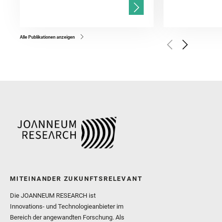
and Población, I. and Jo
Gasnault, O. and Randazzo
Kronyak, R. and Bechtold,
and Forni, O. and Bedfor
Bell, J. F. and Benison, 
and Broz, A. and Calef, F.
and Czaja, A. D. and Forn
Alle Publikationen anzeigen
Golombek, M. and Gómez, 
Herkenhoff, K. and Jakub
Martinez‐Frias, J. and Ma
and Newman, C. E. and Núñ
Royer, C. and Russell, P.
Sharma, S. K. and Shuster
I. and Wiens, R. C. and We
and Williford, K. and Wolf,
MITEINANDER ZUKUNFTSRELEVANT
Die JOANNEUM RESEARCH ist
Innovations- und Technologieanbieter im
Bereich der angewandten Forschung. Als