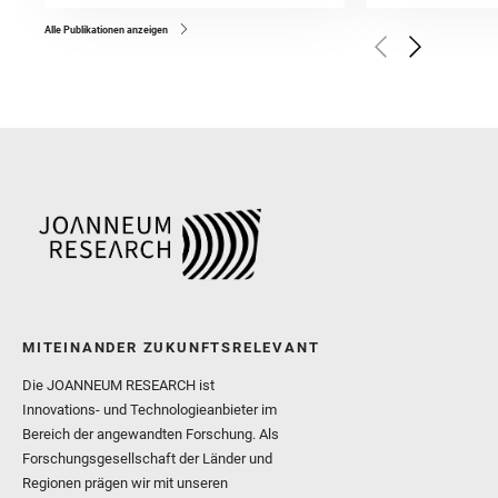
Bell, J. F. and Benison, 
and Broz, A. and Calef, F.
and Czaja, A. D. and Forn
Alle Publikationen anzeigen
Golombek, M. and Gómez, 
Herkenhoff, K. and Jakub
Martinez‐Frias, J. and Ma
and Newman, C. E. and Núñ
Royer, C. and Russell, P.
Sharma, S. K. and Shuster
I. and Wiens, R. C. and We
and Williford, K. and Wolf,
MITEINANDER ZUKUNFTSRELEVANT
Die JOANNEUM RESEARCH ist
Innovations- und Technologieanbieter im
Bereich der angewandten Forschung. Als
Forschungsgesellschaft der Länder und
Regionen prägen wir mit unseren