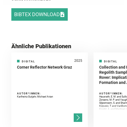
BIBTEX DOWNLOAD
Ähnliche Publikationen
2025
DIGITAL
DIGITAL
Corner Reflector Network Graz
Collection and 
Regolith Sampl
Rover: Implicat
Formation and A
AUTOR*INNEN:
AUTOR*INNEN:
Karlheinz Gutjahr, Michael Avian
Hausrath, E. M. and Sulli
Zorzano, M. P. and Vaugh
Siljestroem, S. and Shar
Kizovski, T. and VanBomm
Knight, A. and Martinez, 
and Mandon, L. and Adcoc
and Población, I. and Jo
Gasnault, O. and Randazzo
Kronyak, R. and Bechtold,
and Forni, O. and Bedfor