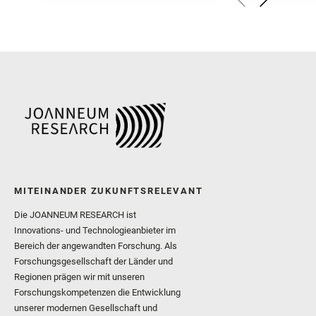
Herkenhoff, K. and Jakub
Martinez‐Frias, J. and Ma
and Newman, C. E. and Núñ
Royer, C. and Russell, P.
Sharma, S. K. and Shuster
I. and Wiens, R. C. and We
and Williford, K. and Wolf,
MITEINANDER ZUKUNFTSRELEVANT
Die JOANNEUM RESEARCH ist
Innovations- und Technologieanbieter im
Bereich der angewandten Forschung. Als
Forschungsgesellschaft der Länder und
Regionen prägen wir mit unseren
Forschungskompetenzen die Entwicklung
unserer modernen Gesellschaft und