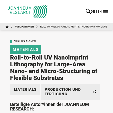
DE
EN
PUBLIKATIONEN
ROLL-TO-ROLL UV NANOIMPRINT LITHOGRAPHY FOR LARGE-AR
PUBLIKATIONEN
MATERIALS
Roll-to-Roll UV Nanoimprint
Lithography for Large-Area
Nano- and Micro-Structuring of
Flexible Substrates
MATERIALS
PRODUKTION UND
FERTIGUNG
Beteiligte Autor*innen der JOANNEUM
RESEARCH: