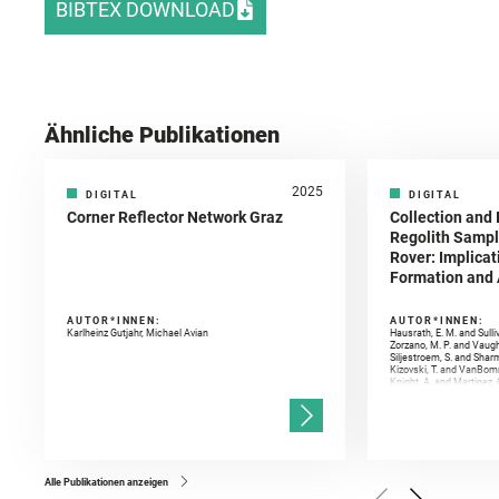
BIBTEX DOWNLOAD
Ähnliche Publikationen
2025
DIGITAL
DIGITAL
Corner Reflector Network Graz
Collection and 
Regolith Sampl
Rover: Implicat
Formation and A
AUTOR*INNEN:
AUTOR*INNEN:
Karlheinz Gutjahr, Michael Avian
Hausrath, E. M. and Sulli
Zorzano, M. P. and Vaugh
Siljestroem, S. and Shar
Kizovski, T. and VanBomm
Knight, A. and Martinez, 
and Mandon, L. and Adcoc
and Población, I. and Jo
Gasnault, O. and Randazzo
Kronyak, R. and Bechtold,
and Forni, O. and Bedfor
Bell, J. F. and Benison, 
and Broz, A. and Calef, F.
and Czaja, A. D. and Forn
Alle Publikationen anzeigen
Golombek, M. and Gómez, 