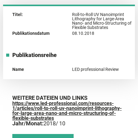
Titel:
Roll-to-Roll UV Nanoimprint
Lithography for Large-Area
Nano- and Micro-Structuring of
Flexible Substrates
Publikationsdatum
08.10.2018
Publikationsreihe
Name
LED professional Review
WEITERE DATEIEN UND LINKS
https://www.led-professional.com/resources-
1/articles/roll-to-roll-uv-nanoimprint-lithography-
for-large-area-nano-and-micro-structuring-of-
flexible-substrates
Jahr/Monat:
2018
/ 10