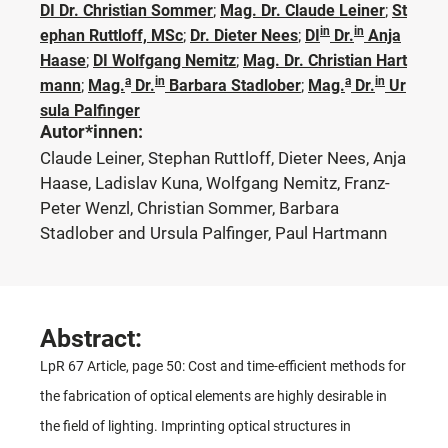
DI Dr. Christian Sommer
;
Mag. Dr. Claude Leiner
;
St
in
in
ephan Ruttloff, MSc
;
Dr. Dieter Nees
;
DI
Dr.
Anja
Haase
;
DI Wolfgang Nemitz
;
Mag. Dr. Christian Hart
a
in
a
in
mann
;
Mag.
Dr.
Barbara Stadlober
;
Mag.
Dr.
Ur
sula Palfinger
Autor*innen:
Claude Leiner, Stephan Ruttloff, Dieter Nees, Anja
Haase, Ladislav Kuna, Wolfgang Nemitz, Franz-
Peter Wenzl, Christian Sommer, Barbara
Stadlober and Ursula Palfinger, Paul Hartmann
Abstract:
LpR 67 Article, page 50: Cost and time-efficient methods for
the fabrication of optical elements are highly desirable in
the field of lighting. Imprinting optical structures in