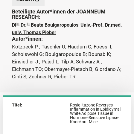
Beteiligte Autor*innen der JOANNEUM
RESEARCH:
in
in
DI
Dr.
Beate Boulgaropoulos
;
Univ.-Prof. Dr.med.
univ. Thomas Pieber
Autor*innen:
Kotzbeck P ; Taschler U; Haudum C; Foessl I;
Schoiswohl G; Boulgaropoulos B; Bounab K;
Einsiedler J ; Pajed L; Tilp A; Schwarz A ;
Eichmann TO; Obermayer-Pietsch B; Giordano A;
Cinti S; Zechner R; Pieber TR
Titel:
Rosiglitazone Reverses
Inflammation in Epididymal
White Adipose Tissue in
Hormone-Sensitive Lipase-
Knockout Mice