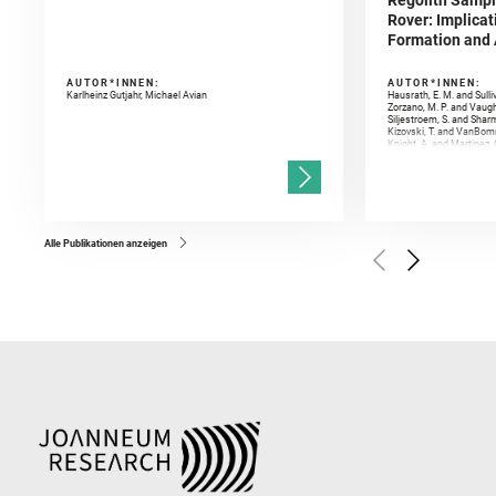
Regolith Sampl
Rover: Implicat
Formation and A
AUTOR*INNEN:
AUTOR*INNEN:
Karlheinz Gutjahr, Michael Avian
Hausrath, E. M. and Sulli
Zorzano, M. P. and Vaugh
Siljestroem, S. and Shar
Kizovski, T. and VanBomm
Knight, A. and Martinez, 
and Mandon, L. and Adcoc
and Población, I. and Jo
Gasnault, O. and Randazzo
Kronyak, R. and Bechtold,
and Forni, O. and Bedfor
Bell, J. F. and Benison, 
and Broz, A. and Calef, F.
and Czaja, A. D. and Forn
Alle Publikationen anzeigen
Golombek, M. and Gómez, 
Herkenhoff, K. and Jakub
Martinez‐Frias, J. and Ma
and Newman, C. E. and Núñ
Royer, C. and Russell, P.
Sharma, S. K. and Shuster
I. and Wiens, R. C. and We
and Williford, K. and Wolf,