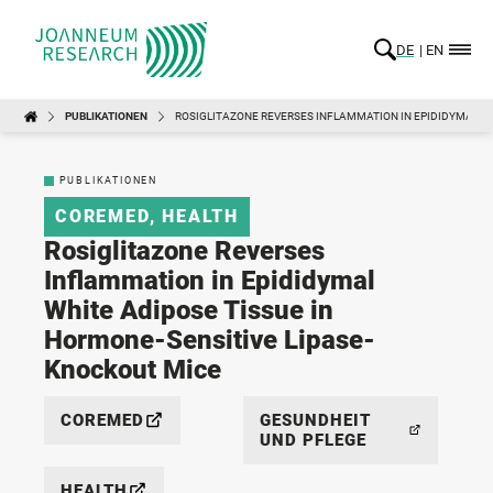
DE
EN
PUBLIKATIONEN
ROSIGLITAZONE REVERSES INFLAMMATION IN EPIDIDYMAL WH
PUBLIKATIONEN
COREMED
,
HEALTH
Rosiglitazone Reverses
Inflammation in Epididymal
White Adipose Tissue in
Hormone-Sensitive Lipase-
Knockout Mice
COREMED
GESUNDHEIT
UND PFLEGE
HEALTH