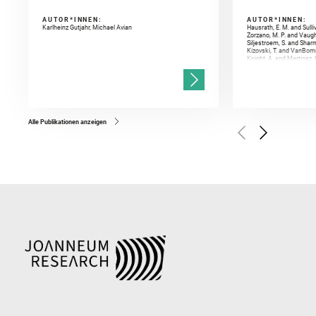
AUTOR*INNEN:
AUTOR*INNEN:
Karlheinz Gutjahr, Michael Avian
Hausrath, E. M. and Sulli
Zorzano, M. P. and Vaugh
Siljestroem, S. and Shar
Kizovski, T. and VanBomm
Knight, A. and Martinez, 
and Mandon, L. and Adcoc
and Población, I. and Jo
Gasnault, O. and Randazzo
Kronyak, R. and Bechtold,
and Forni, O. and Bedfor
Bell, J. F. and Benison, 
and Broz, A. and Calef, F.
and Czaja, A. D. and Forn
Alle Publikationen anzeigen
Golombek, M. and Gómez, 
Herkenhoff, K. and Jakub
Martinez‐Frias, J. and Ma
and Newman, C. E. and Núñ
Royer, C. and Russell, P.
Sharma, S. K. and Shuster
I. and Wiens, R. C. and We
and Williford, K. and Wolf,