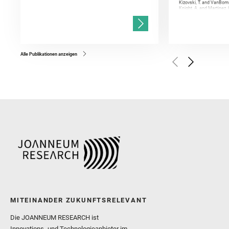
Kizovski, T. and VanBomm
Knight, A. and Martinez, 
and Mandon, L. and Adcoc
and Población, I. and Jo
Gasnault, O. and Randazzo
Kronyak, R. and Bechtold,
and Forni, O. and Bedfor
Bell, J. F. and Benison, 
and Broz, A. and Calef, F.
and Czaja, A. D. and Forn
Alle Publikationen anzeigen
Golombek, M. and Gómez, 
Herkenhoff, K. and Jakub
Martinez‐Frias, J. and Ma
and Newman, C. E. and Núñ
Royer, C. and Russell, P.
Sharma, S. K. and Shuster
I. and Wiens, R. C. and We
and Williford, K. and Wolf,
MITEINANDER ZUKUNFTSRELEVANT
Die JOANNEUM RESEARCH ist
Innovations- und Technologieanbieter im