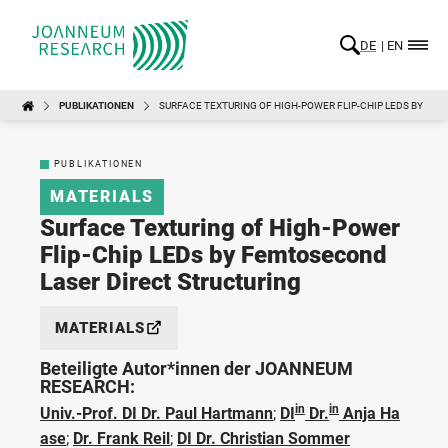
DE
EN
PUBLIKATIONEN
SURFACE TEXTURING OF HIGH-POWER FLIP-CHIP LEDS BY FE
PUBLIKATIONEN
MATERIALS
Surface Texturing of High-Power
Flip-Chip LEDs by Femtosecond
Laser Direct Structuring
MATERIALS
Beteiligte Autor*innen der JOANNEUM
RESEARCH:
in
in
Univ.-Prof. DI Dr. Paul Hartmann
;
DI
Dr.
Anja Ha
ase
;
Dr. Frank Reil
;
DI Dr. Christian Sommer