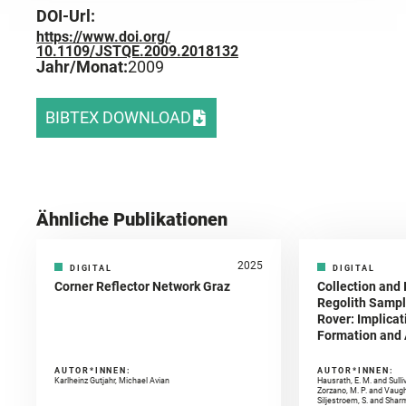
DOI-Url:
https://www.doi.org/
10.1109/JSTQE.2009.2018132
Jahr/Monat:
2009
BIBTEX DOWNLOAD
Ähnliche Publikationen
2025
DIGITAL
DIGITAL
Corner Reflector Network Graz
Collection and 
Regolith Sampl
Rover: Implicat
Formation and A
AUTOR*INNEN:
AUTOR*INNEN:
Karlheinz Gutjahr, Michael Avian
Hausrath, E. M. and Sulli
Zorzano, M. P. and Vaugh
Siljestroem, S. and Shar