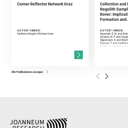
Corner Reflector Network Graz
Collection and 
Regolith Sampl
Rover: Implicat
Formation and A
AUTOR*INNEN:
AUTOR*INNEN:
Karlheinz Gutjahr, Michael Avian
Hausrath, E. M. and Sulli
Zorzano, M. P. and Vaugh
Siljestroem, S. and Shar
Kizovski, T. and VanBomm
Knight, A. and Martinez, 
and Mandon, L. and Adcoc
and Población, I. and Jo
Gasnault, O. and Randazzo
Kronyak, R. and Bechtold,
and Forni, O. and Bedfor
Bell, J. F. and Benison, 
and Broz, A. and Calef, F.
and Czaja, A. D. and Forn
Alle Publikationen anzeigen
Golombek, M. and Gómez, 
Herkenhoff, K. and Jakub
Martinez‐Frias, J. and Ma
and Newman, C. E. and Núñ
Royer, C. and Russell, P.
Sharma, S. K. and Shuster
I. and Wiens, R. C. and We
and Williford, K. and Wolf,