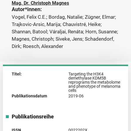
Mag. Dr. Christoph Magnes
Autor*innen:
Vogel, Felix C.E.; Bordag, Natalie; Zügner, Elmar;
Trajkovic-Arsic, Marija; Chauvistré, Heike;
Shannan, Batool; Váraljai, Renáta; Horn, Susanne;
Magnes, Christoph; Siveke, Jens; Schadendorf,
Dirk; Roesch, Alexander
Titel:
Targeting the H3K4
demethylase KDM5B
reprograms the metabolome
and phenotype of melanoma
cells
Publikationsdatum
2019-06
Publikationsreihe
ISSN
0022202X