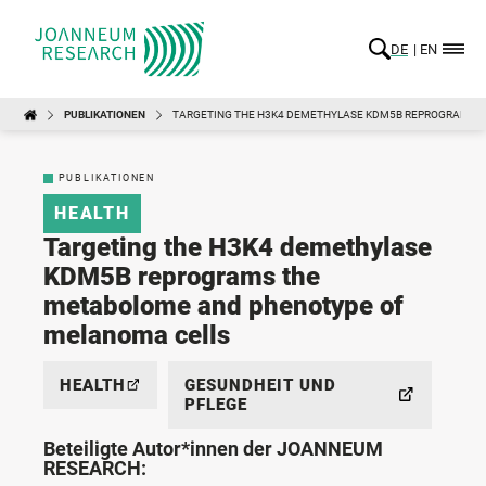
DE
EN
PUBLIKATIONEN
TARGETING THE H3K4 DEMETHYLASE KDM5B REPROGRAMS 
PUBLIKATIONEN
HEALTH
Targeting the H3K4 demethylase
KDM5B reprograms the
metabolome and phenotype of
melanoma cells
HEALTH
GESUNDHEIT UND
PFLEGE
Beteiligte Autor*innen der JOANNEUM
RESEARCH: