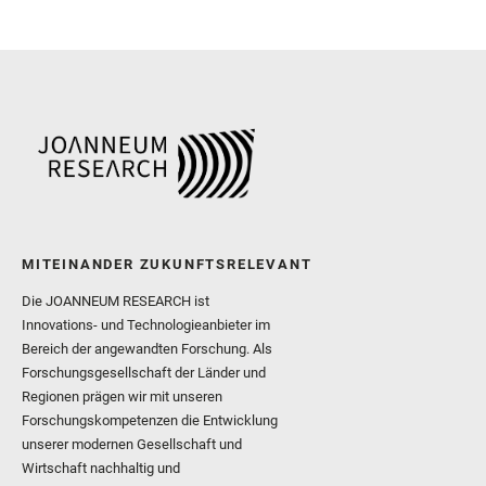
and Newman, C. E. and Núñ
Royer, C. and Russell, P.
Sharma, S. K. and Shuster
I. and Wiens, R. C. and We
and Williford, K. and Wolf,
MITEINANDER ZUKUNFTSRELEVANT
Die JOANNEUM RESEARCH ist
Innovations- und Technologieanbieter im
Bereich der angewandten Forschung. Als
Forschungsgesellschaft der Länder und
Regionen prägen wir mit unseren
Forschungskompetenzen die Entwicklung
unserer modernen Gesellschaft und
Wirtschaft nachhaltig und