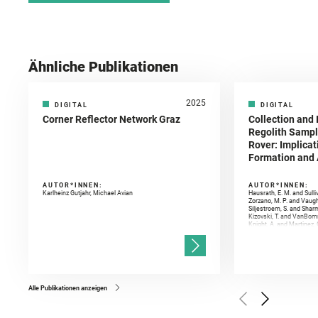
Ähnliche Publikationen
2025
DIGITAL
DIGITAL
Corner Reflector Network Graz
Collection and 
Regolith Sampl
Rover: Implicat
Formation and A
AUTOR*INNEN:
AUTOR*INNEN:
Karlheinz Gutjahr, Michael Avian
Hausrath, E. M. and Sulli
Zorzano, M. P. and Vaugh
Siljestroem, S. and Shar
Kizovski, T. and VanBomm
Knight, A. and Martinez, 
and Mandon, L. and Adcoc
and Población, I. and Jo
Gasnault, O. and Randazzo
Kronyak, R. and Bechtold,
and Forni, O. and Bedfor
Bell, J. F. and Benison, 
and Broz, A. and Calef, F.
and Czaja, A. D. and Forn
Alle Publikationen anzeigen
Golombek, M. and Gómez, 
Herkenhoff, K. and Jakub
Martinez‐Frias, J. and Ma