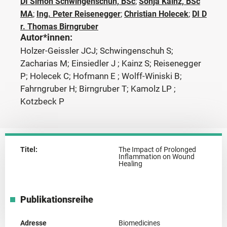
DI Simon Schwingenschuh, BSc
;
Sonja Kainz, BSc
MA
;
Ing. Peter Reisenegger
;
Christian Holecek
;
DI D
r. Thomas Birngruber
Autor*innen:
Holzer-Geissler JCJ; Schwingenschuh S;
Zacharias M; Einsiedler J ; Kainz S; Reisenegger
P; Holecek C; Hofmann E ; Wolff-Winiski B;
Fahrngruber H; Birngruber T; Kamolz LP ;
Kotzbeck P
Titel:
The Impact of Prolonged
Inflammation on Wound
Healing
Publikationsreihe
Adresse
Biomedicines