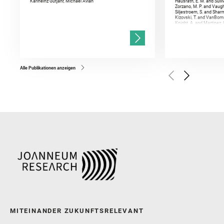
Karlheinz Gutjahr, Michael Avian
Hausrath, E. M. and Sulli
Zorzano, M. P. and Vaugh
Siljestroem, S. and Shar
Kizovski, T. and VanBomm
Knight, A. and Martinez, 
and Mandon, L. and Adcoc
and Población, I. and Jo
Gasnault, O. and Randazzo
Kronyak, R. and Bechtold,
and Forni, O. and Bedfor
Bell, J. F. and Benison, 
and Broz, A. and Calef, F.
and Czaja, A. D. and Forn
Alle Publikationen anzeigen
Golombek, M. and Gómez, 
Herkenhoff, K. and Jakub
Martinez‐Frias, J. and Ma
and Newman, C. E. and Núñ
Royer, C. and Russell, P.
Sharma, S. K. and Shuster
I. and Wiens, R. C. and We
and Williford, K. and Wolf,
MITEINANDER ZUKUNFTSRELEVANT