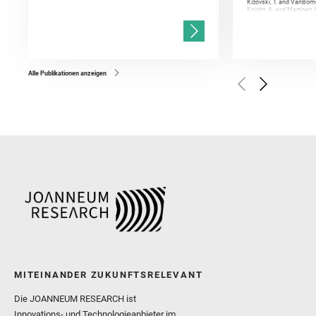
Kizovski, T. and VanBomm
Knight, A. and Martinez, 
and Mandon, L. and Adcoc
and Población, I. and Jo
Gasnault, O. and Randazzo
Kronyak, R. and Bechtold,
and Forni, O. and Bedfor
Bell, J. F. and Benison, 
and Broz, A. and Calef, F.
and Czaja, A. D. and Forn
Alle Publikationen anzeigen
Golombek, M. and Gómez, 
Herkenhoff, K. and Jakub
Martinez‐Frias, J. and Ma
and Newman, C. E. and Núñ
Royer, C. and Russell, P.
Sharma, S. K. and Shuster
I. and Wiens, R. C. and We
and Williford, K. and Wolf,
MITEINANDER ZUKUNFTSRELEVANT
Die JOANNEUM RESEARCH ist
Innovations- und Technologieanbieter im