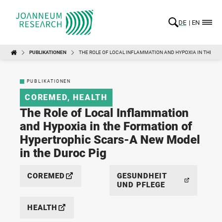
DE
EN
PUBLIKATIONEN
THE ROLE OF LOCAL INFLAMMATION AND HYPOXIA IN THE FO
PUBLIKATIONEN
COREMED
,
HEALTH
The Role of Local Inflammation
and Hypoxia in the Formation of
Hypertrophic Scars-A New Model
in the Duroc Pig
COREMED
GESUNDHEIT
UND PFLEGE
HEALTH