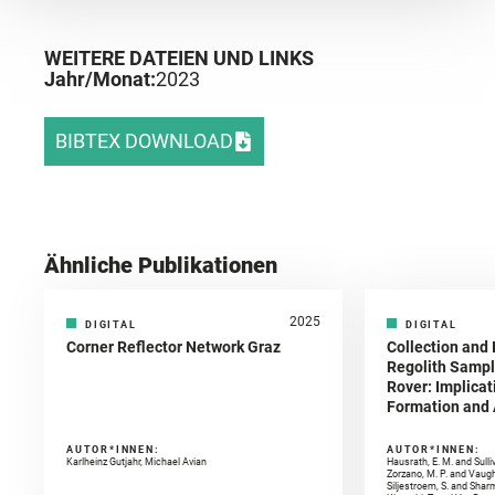
WEITERE DATEIEN UND LINKS
Jahr/Monat:
2023
BIBTEX DOWNLOAD
Ähnliche Publikationen
2025
DIGITAL
DIGITAL
Corner Reflector Network Graz
Collection and 
Regolith Sampl
Rover: Implicat
Formation and A
AUTOR*INNEN:
AUTOR*INNEN:
Karlheinz Gutjahr, Michael Avian
Hausrath, E. M. and Sulli
Zorzano, M. P. and Vaugh
Siljestroem, S. and Shar