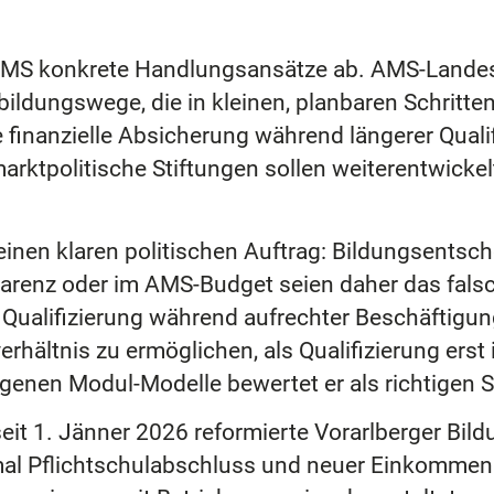
AMS konkrete Handlungsansätze ab. AMS-Landes
ildungswege, die in kleinen, planbaren Schritt
 finanzielle Absicherung während längerer Qual
rktpolitische Stiftungen sollen weiterentwickelt
einen klaren politischen Auftrag: Bildungsentsc
skarenz oder im AMS-Budget seien daher das fals
ualifizierung während aufrechter Beschäftigung.
rhältnis zu ermöglichen, als Qualifizierung erst 
enen Modul-Modelle bewertet er als richtigen Sc
r seit 1. Jänner 2026 reformierte Vorarlberger B
mal Pflichtschulabschluss und neuer Einkommens