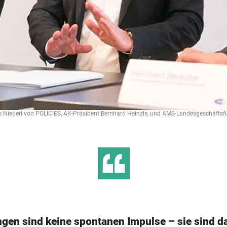
 Niederl von POLICIES, AK-Präsident Bernhard Heinzle, und AMS-Landesgeschäftsfüh
gen sind keine spontanen Impulse – sie sind da