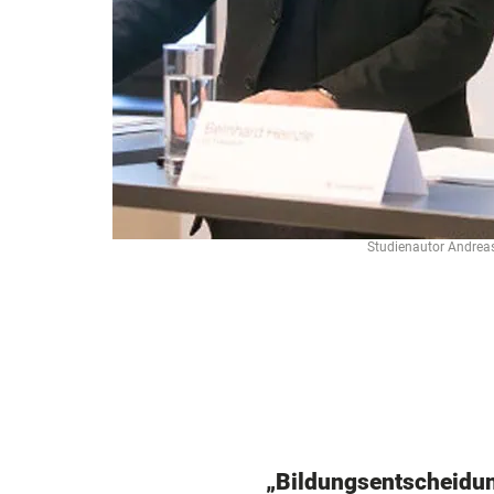
Studienautor Andreas
„Bildungsentscheidun