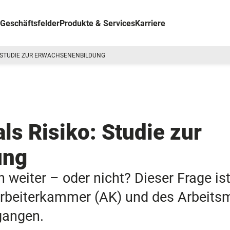
Geschäftsfelder
Produkte & Services
Karriere
: STUDIE ZUR ERWACHSENENBILDUNG
ls Risiko: Studie zur
ung
eiter – oder nicht? Dieser Frage ist
 Arbeiterkammer (AK) und des Arbeits
gangen.