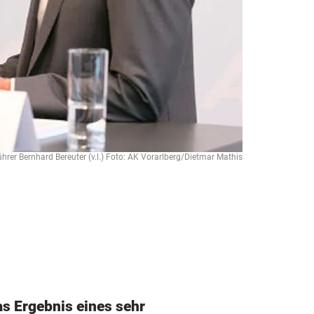
rer Bernhard Bereuter (v.l.) Foto: AK Vorarlberg/Dietmar Mathis
s Ergebnis eines sehr