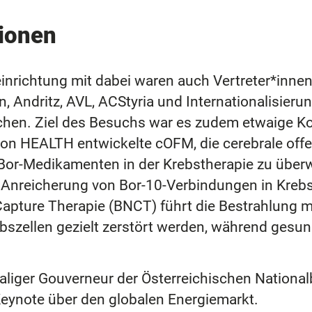
ionen
inrichtung mit dabei waren auch Vertreter*inn
, Andritz, AVL, ACStyria und Internationalisierun
chen. Ziel des Besuchs war es zudem etwaige Ko
von HEALTH entwickelte cOFM, die cerebrale offe
 Bor-Medikamenten in der Krebstherapie zu übe
e Anreicherung von Bor-10-Verbindungen in Kreb
apture Therapie (BNCT) führt die Bestrahlung m
ebszellen gezielt zerstört werden, während ges
liger Gouverneur der Österreichischen National
Keynote über den globalen Energiemarkt.