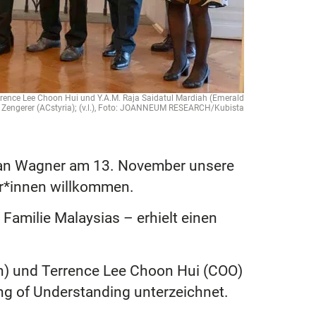
rrence Lee Choon Hui und Y.A.M. Raja Saidatul Mardiah (Emerald
ta Zengerer (ACstyria); (v.l.), Foto: JOANNEUM RESEARCH/Kubista
rian Wagner am 13. November unsere
er*innen willkommen.
 Familie Malaysias – erhielt einen
n) und Terrence Lee Choon Hui (COO)
g of Understanding unterzeichnet.