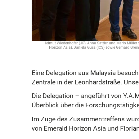
Helmut Wiedenhofer (JR), Anna Sattler und Mario Müller
Horizon Asia), Daniela Guss (ICS) sowie Gerhard Grei
Eine Delegation aus Malaysia besuch
Zentrale in der Leonhardstraße. Uns
Die Delegation – angeführt von Y.A.M.
Überblick über die Forschungstätigk
Im Zuge des Zusammentreffens wurde
von Emerald Horizon Asia und Flori