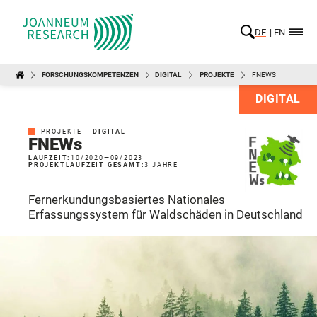
DE
EN
FORSCHUNGSKOMPETENZEN
DIGITAL
PROJEKTE
FNEWS
DIGITAL
PROJEKTE -
DIGITAL
FNEWs
LAUFZEIT:
10/2020
—
09/2023
PROJEKTLAUFZEIT GESAMT:
3 JAHRE
Fernerkundungsbasiertes Nationales
Erfassungssystem für Waldschäden in Deutschland