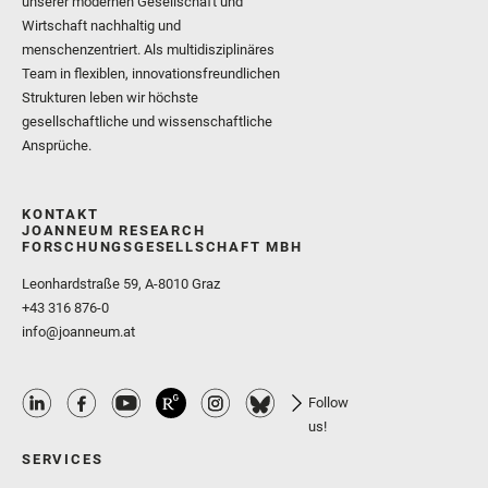
unserer modernen Gesellschaft und
Wirtschaft nachhaltig und
menschenzentriert. Als multidisziplinäres
Team in flexiblen, innovationsfreundlichen
Strukturen leben wir höchste
gesellschaftliche und wissenschaftliche
Ansprüche.
KONTAKT
JOANNEUM RESEARCH
FORSCHUNGSGESELLSCHAFT MBH
Leonhardstraße 59, A-8010 Graz
+43 316 876-0
info@joanneum.at
Follow
us!
SERVICES