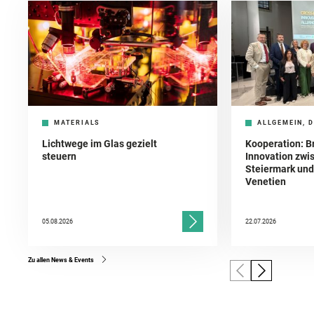
MATERIALS
ALLGEMEIN, D
Lichtwege im Glas gezielt
Kooperation: B
steuern
Innovation zwi
Steiermark und 
Venetien
05.08.2026
22.07.2026
Zu allen News & Events