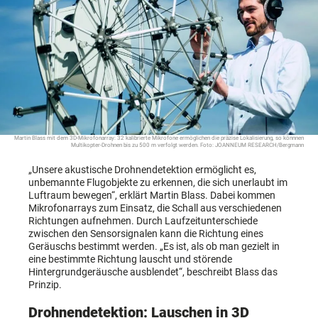
Martin Blass mit dem 3D-Mikrofonarray: 32 kalibrierte Mikrofone ermöglichen die präzise Lokalisierung, so könnnen
Multikopter-Drohnen bis zu 500 m verfolgt werden. Foto: JOANNEUM RESEARCH/Bergmann
„Unsere akustische Drohnendetektion ermöglicht es,
unbemannte Flugobjekte zu erkennen, die sich unerlaubt im
Luftraum bewegen“, erklärt Martin Blass. Dabei kommen
Mikrofonarrays zum Einsatz, die Schall aus verschiedenen
Richtungen aufnehmen. Durch Laufzeitunterschiede
zwischen den Sensorsignalen kann die Richtung eines
Geräuschs bestimmt werden. „Es ist, als ob man gezielt in
eine bestimmte Richtung lauscht und störende
Hintergrundgeräusche ausblendet“, beschreibt Blass das
Prinzip.
Drohnendetektion: Lauschen in 3D