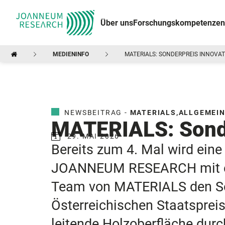
Über uns
Forschungskompetenzen
MEDIENINFO
MATERIALS: SONDERPREIS INNOVAT
NEWSBEITRAG -
MATERIALS
,
ALLGEMEI
MATERIALS: Sonde
29. MAI 2026
Bereits zum 4. Mal wird ein
JOANNEUM RESEARCH mit ein
Team von MATERIALS den Son
Österreichischen Staatsprei
leitende Holzoberfläche dur