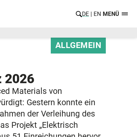
DE
EN
MENÜ
ALLGEMEIN
z 2026
ced Materials von
digt: Gestern konnte ein
ahmen der Verleihung des
s Projekt „Elektrisch
us 51 Einreichungen hervor