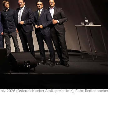
olz 2026 (Österreichischer Stattspreis Holz); Foto: Redtenbacher