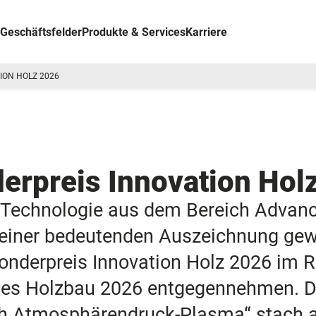
Geschäftsfelder
Produkte & Services
Karriere
ION HOLZ 2026
N
rpreis Innovation Hol
e Technologie aus dem Bereich Advan
er bedeutenden Auszeichnung gewür
derpreis Innovation Holz 2026 im R
ses Holzbau 2026 entgegennehmen. Da
ch Atmosphärendruck-Plasma“ stach a