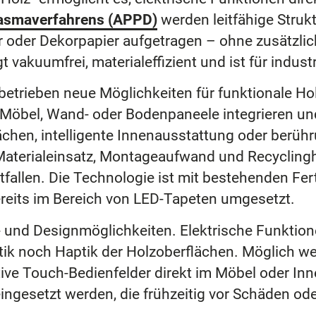
asmaverfahrens (APPD)
werden leitfähige Struk
er oder Dekorpapier aufgetragen – ohne zusätzlic
vakuumfrei, materialeffizient und ist für industr
betrieben neue Möglichkeiten für funktionale Ho
n Möbel, Wand- oder Bodenpaneele integrieren u
ächen, intelligente Innenausstattung oder berüh
 Materialeinsatz, Montageaufwand und Recyclingh
tfallen. Die Technologie ist mit bestehenden Fe
reits im Bereich von LED-Tapeten umgesetzt.
- und Designmöglichkeiten. Elektrische Funktion
ik noch Haptik der Holzoberflächen. Möglich wer
tive Touch-Bedienfelder direkt im Möbel oder I
gesetzt werden, die frühzeitig vor Schäden ode