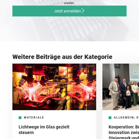
werden.
Jetzt anmelden
Weitere Beiträge aus der Kategorie
MATERIALS
ALLGEMEIN, D
Lichtwege im Glas gezielt
Kooperation: B
steuern
Innovation zwi
Steiermark und 