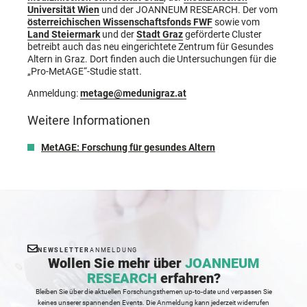
Universität Wien
und der JOANNEUM RESEARCH. Der vom
österreichischen Wissenschaftsfonds FWF
sowie vom
Land Steiermark
und der
Stadt Graz
geförderte Cluster
betreibt auch das neu eingerichtete Zentrum für Gesundes
Altern in Graz. Dort finden auch die Untersuchungen für die
„Pro-MetAGE“-Studie statt.
Anmeldung:
metage@medunigraz.at
Weitere Informationen
MetAGE: Forschung für gesundes Altern
NEWSLETTER
ANMELDUNG
Wollen Sie mehr über
JOANNEUM
RESEARCH
erfahren?
Bleiben Sie über die aktuellen Forschungsthemen up-to-date und verpassen Sie
keines unserer spannenden Events. Die Anmeldung kann jederzeit widerrufen