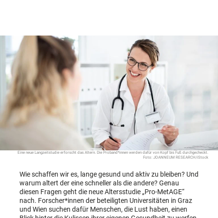
Eine neue Langzeitstudie erforscht das Altern. Die Proband*innen werden dafür von Kopf bis Fuß durchgecheckt.
Foto: JOANNEUM RESEARCH/iStock
Wie schaffen wir es, lange gesund und aktiv zu bleiben? Und
warum altert der eine schneller als die andere? Genau
diesen Fragen geht die neue Altersstudie „Pro-MetAGE“
nach. Forscher*innen der beteiligten Universitäten in Graz
und Wien suchen dafür Menschen, die Lust haben, einen
Blick hinter die Kulissen ihrer eigenen Gesundheit zu werfen.