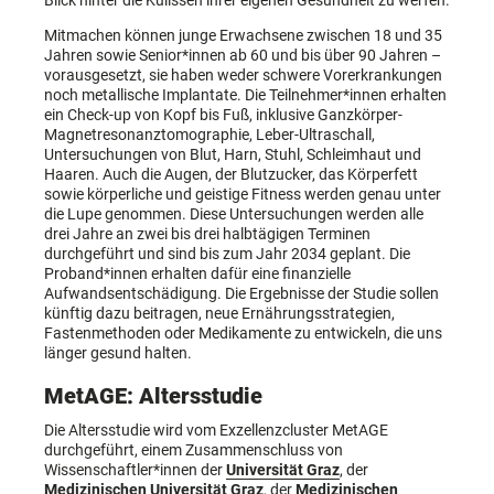
Mitmachen können junge Erwachsene zwischen 18 und 35
Jahren sowie Senior*innen ab 60 und bis über 90 Jahren –
vorausgesetzt, sie haben weder schwere Vorerkrankungen
noch metallische Implantate. Die Teilnehmer*innen erhalten
ein Check-up von Kopf bis Fuß, inklusive Ganzkörper-
Magnetresonanztomographie, Leber-Ultraschall,
Untersuchungen von Blut, Harn, Stuhl, Schleimhaut und
Haaren. Auch die Augen, der Blutzucker, das Körperfett
sowie körperliche und geistige Fitness werden genau unter
die Lupe genommen. Diese Untersuchungen werden alle
drei Jahre an zwei bis drei halbtägigen Terminen
durchgeführt und sind bis zum Jahr 2034 geplant. Die
Proband*innen erhalten dafür eine finanzielle
Aufwandsentschädigung. Die Ergebnisse der Studie sollen
künftig dazu beitragen, neue Ernährungsstrategien,
Fastenmethoden oder Medikamente zu entwickeln, die uns
länger gesund halten.
MetAGE: Altersstudie
Die Altersstudie wird vom Exzellenzcluster MetAGE
durchgeführt, einem Zusammenschluss von
Wissenschaftler*innen der
Universität Graz
, der
Medizinischen Universität Graz
, der
Medizinischen