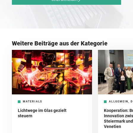
Weitere Beiträge aus der Kategorie
MATERIALS
ALLGEMEIN, D
Lichtwege im Glas gezielt
Kooperation: B
steuern
Innovation zwi
Steiermark und 
Venetien