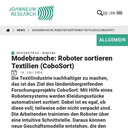
DE
EN
NEWS
MODEBRANCHE: ROBOTER SORTIEREN TEXTILIEN (COBOSORT)
ALLGEMEIN
NEWSBEITRAG -
DIGITAL
Modebranche: Roboter sortieren
Textilien (CoboSort)
16. JULI 2024
Die Textilindustrie nachhaltiger zu machen,
das ist das Ziel des länderübergreifenden
Forschungsprojekts CoboSort: Mit Hilfe eines
Robotersystems werden Kleidungsstücke
automatisiert sortiert. Dabei ist es egal, ob
diese voll, teilweise oder nicht verpackt sind.
Die Arbeitenden trainieren den Roboter über
eine intuitive Schnittstelle. Daraus können
neue Geschäftsmodelle entstehen, die den