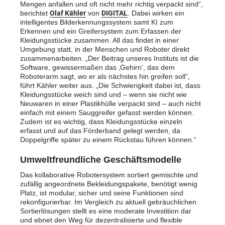
Mengen anfallen und oft nicht mehr richtig verpackt sind“,
berichtet
Olaf Kähler
von
DIGITAL
. Dabei wirken ein
intelligentes Bilderkennungssystem samt KI zum
Erkennen und ein Greifersystem zum Erfassen der
Kleidungsstücke zusammen. All das findet in einer
Umgebung statt, in der Menschen und Roboter direkt
zusammenarbeiten. „Der Beitrag unseres Instituts ist die
Software, gewissermaßen das ‚Gehirn‘, das dem
Roboterarm sagt, wo er als nächstes hin greifen soll“,
führt Kähler weiter aus. „Die Schwierigkeit dabei ist, dass
Kleidungsstücke weich sind und – wenn sie nicht wie
Neuwaren in einer Plastikhülle verpackt sind – auch nicht
einfach mit einem Sauggreifer gefasst werden können.
Zudem ist es wichtig, dass Kleidungsstücke einzeln
erfasst und auf das Förderband gelegt werden, da
Doppelgriffe später zu einem Rückstau führen können.“
Umweltfreundliche Geschäftsmodelle
Das kollaborative Robotersystem sortiert gemischte und
zufällig angeordnete Bekleidungspakete, benötigt wenig
Platz, ist modular, sicher und seine Funktionen sind
rekonfigurierbar. Im Vergleich zu aktuell gebräuchlichen
Sortierlösungen stellt es eine moderate Investition dar
und ebnet den Weg für dezentralisierte und flexible