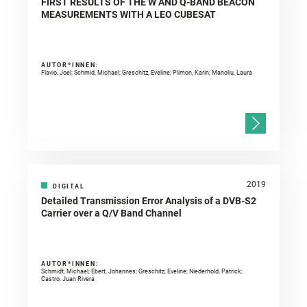
FIRST RESULTS OF THE W AND Q-BAND BEACON
MEASUREMENTS WITH A LEO CUBESAT
AUTOR*INNEN:
Flavio, Joel; Schmid, Michael; Greschitz, Eveline; Plimon, Karin; Manoliu, Laura
2019
DIGITAL
Detailed Transmission Error Analysis of a DVB-S2
Carrier over a Q/V Band Channel
AUTOR*INNEN:
Schmidt, Michael; Ebert, Johannes; Greschitz, Eveline; Niederhold, Patrick;
Castro, Juan Rivera