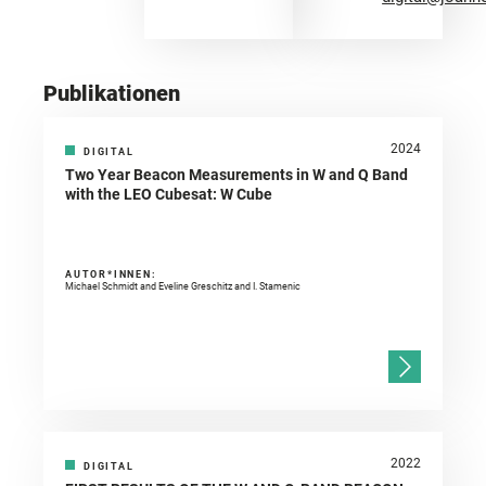
Publikationen
2024
DIGITAL
Two Year Beacon Measurements in W and Q Band
with the LEO Cubesat: W Cube
AUTOR*INNEN:
Michael Schmidt and Eveline Greschitz and I. Stamenic
2022
DIGITAL