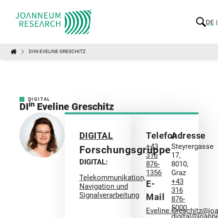
DE
DIIN EVELINE GRESCHITZ
DIGITAL
in
DI
Eveline Greschitz
DIGITAL
Telefon
Adresse
+43
Steyrergasse
Forschungsgruppe
316
17,
DIGITAL:
876-
8010,
1356
Graz
Telekommunikation,
+43
E-
Navigation und
316
Signalverarbeitung
Mail
876-
5000
Eveline.Greschitz@jo
digital@joann