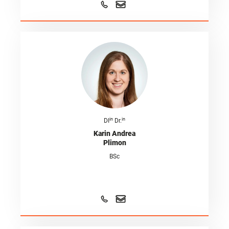
in
in
DI
Dr.
Karin Andrea
Plimon
BSc