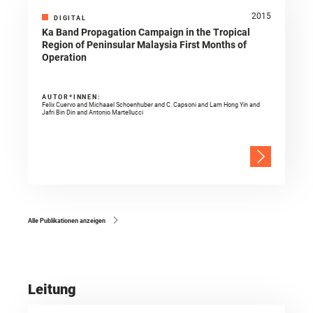
2015
DIGITAL
Ka Band Propagation Campaign in the Tropical
Region of Peninsular Malaysia First Months of
Operation
AUTOR*INNEN:
Felix Cuervo and Michaael Schoenhuber and C. Capsoni and Lam Hong Yin and
Jafri Bin Din and Antonio Martellucci
Alle Publikationen anzeigen
Leitung