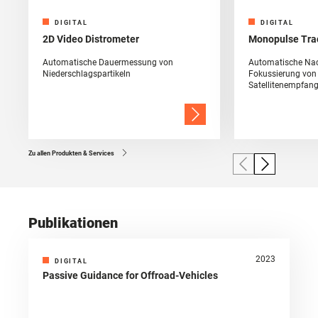
DIGITAL
DIGITAL
2D Video Distrometer
Monopulse Trac
Automatische Dauermessung von
Automatische Na
Niederschlagspartikeln
Fokussierung von
Satellitenempfan
Zu allen Produkten & Services
Publikationen
2023
DIGITAL
Passive Guidance for Offroad-Vehicles