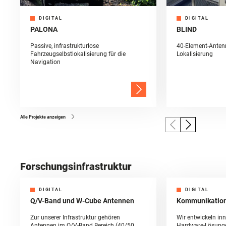
DIGITAL
DIGITAL
PALONA
BLIND
Passive, infrastrukturlose
40-Element-Anten
Fahrzeugselbstlokalisierung für die
Lokalisierung
Navigation
Alle Projekte anzeigen
Forschungsinfrastruktur
DIGITAL
DIGITAL
Q/V-Band und W-Cube Antennen
Kommunikation
Zur unserer Infrastruktur gehören
Wir entwickeln inn
Antennen im Q/V-Band Bereich (40/50
Hardware-Lösungen