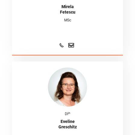
Mirela
Fetescu
MSc
in
DI
Eveline
Greschitz