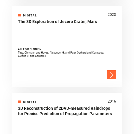
2023
DIGITAL
The 3D Exploration of Jezero Crater, Mars
AUTOR*INNEN:
Tate, Christian and Hayes, Alexander G. and Paar, Gerhard and Caravaca,
Gwéna"el and Cardarelli
2016
DIGITAL
3D Reconstruction of 2DVD-measured Raindrops
for Precise Prediction of Propagation Parameters
AUTOR*INNEN: