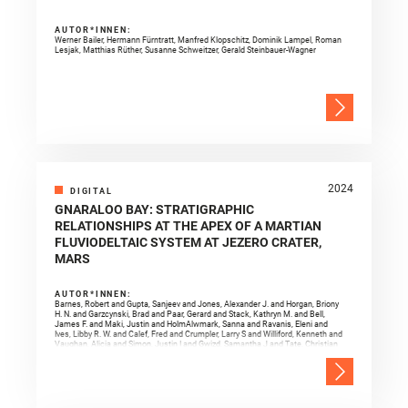
AUTOR*INNEN:
Werner Bailer, Hermann Fürntratt, Manfred Klopschitz, Dominik Lampel, Roman
Lesjak, Matthias Rüther, Susanne Schweitzer, Gerald Steinbauer-Wagner
2024
DIGITAL
GNARALOO BAY: STRATIGRAPHIC
RELATIONSHIPS AT THE APEX OF A MARTIAN
FLUVIODELTAIC SYSTEM AT JEZERO CRATER,
MARS
AUTOR*INNEN:
Barnes, Robert and Gupta, Sanjeev and Jones, Alexander J. and Horgan, Briony
H. N. and Garzcynski, Brad and Paar, Gerard and Stack, Kathryn M. and Bell,
James F. and Maki, Justin and HolmAlwmark, Sanna and Ravanis, Eleni and
Ives, Libby R. W. and Calef, Fred and Crumpler, Larry S and Williford, Kenneth and
Vaughan, Alicia and Simon, Justin I and Gwizd, Samantha J and Tate, Christian
and Annex, Andrew M. and Klidaras, Athanasios and Farley, Kenneth A. and
Randazzo, Nicolas and Williams, Rebecca M. E. and Schmitz, Nicole and Kah,
Linda C. and Brown, Adrian J. and Caravaca, Gwéna"el and Gasnault