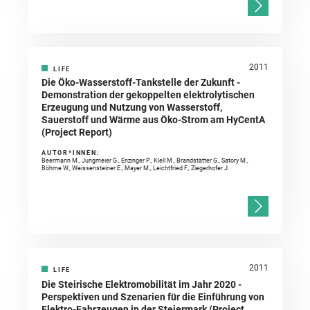
2011
LIFE
Die Öko-Wasserstoff-Tankstelle der Zukunft -
Demonstration der gekoppelten elektrolytischen
Erzeugung und Nutzung von Wasserstoff,
Sauerstoff und Wärme aus Öko-Strom am HyCentA
(Project Report)
AUTOR*INNEN:
Beermann M., Jungmeier G., Enzinger P., Klell M., Brandstätter G., Satory M.,
Böhme W., Weissensteiner E., Mayer M., Leichtfried F., Ziegerhofer J.
2011
LIFE
Die Steirische Elektromobilität im Jahr 2020 -
Perspektiven und Szenarien für die Einführung von
Elektro-Fahrzeugen in der Steiermark (Project