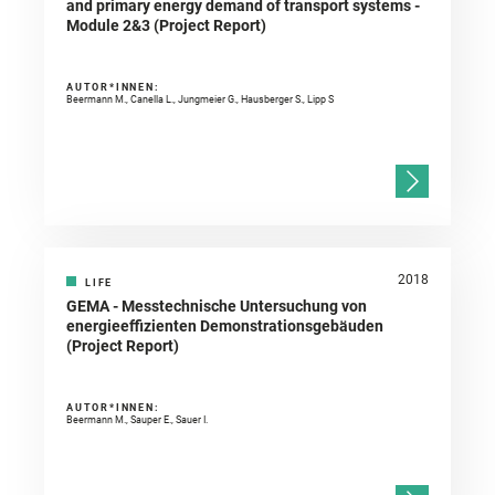
and primary energy demand of transport systems -
Module 2&3 (Project Report)
AUTOR*INNEN:
Beermann M., Canella L., Jungmeier G., Hausberger S., Lipp S
2018
LIFE
GEMA - Messtechnische Untersuchung von
energieeffizienten Demonstrationsgebäuden
(Project Report)
AUTOR*INNEN:
Beermann M., Sauper E., Sauer I.