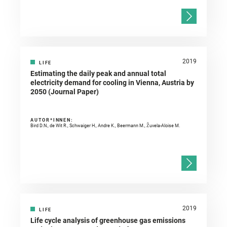
2019
LIFE
Estimating the daily peak and annual total
electricity demand for cooling in Vienna, Austria by
2050 (Journal Paper)
AUTOR*INNEN:
Bird D.N., de Wit R., Schwaiger H., Andre K., Beermann M., Žuvela-Aloise M.
2019
LIFE
Life cycle analysis of greenhouse gas emissions