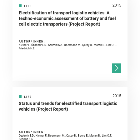
2015
LIFE
Electrification of transport logistic vehicles: A
techno-economic assessment of battery and fuel
cell electric transporters (Project Report)
AUTOR*INNEN:
Kleiner F., Özdemir E.D., Schmid S.A., Beermann M., Çatay B., Moran B., Lim O.T.,
Friedrich H.E.
2015
LIFE
Status and trends for electrified transport logistic
vehicles (Project Report)
AUTOR*INNEN:
Özdemir E.D., Kleiner F., Beermann M., Çatay B., Beers E., Moran B., Lim O.T.,
Schmid S.A.