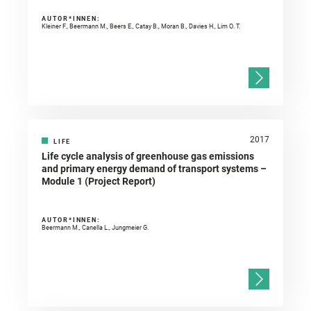
AUTOR*INNEN:
Kleiner F., Beermann M., Beers E., Catay B., Moran B., Davies H., Lim O. T.
2017
LIFE
Life cycle analysis of greenhouse gas emissions
and primary energy demand of transport systems –
Module 1 (Project Report)
AUTOR*INNEN:
Beermann M., Canella L., Jungmeier G.