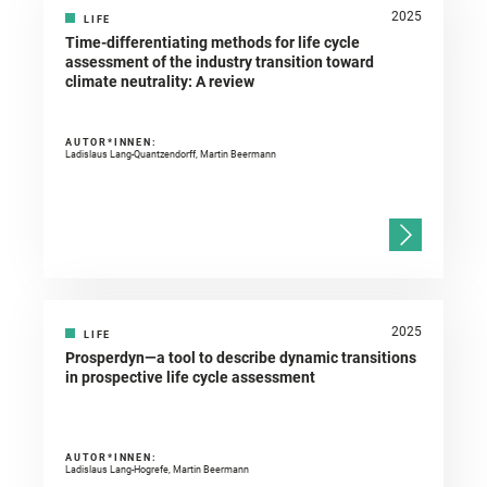
2025
LIFE
Time-differentiating methods for life cycle
assessment of the industry transition toward
climate neutrality: A review
AUTOR*INNEN:
Ladislaus Lang-Quantzendorff, Martin Beermann
2025
LIFE
Prosperdyn—a tool to describe dynamic transitions
in prospective life cycle assessment
AUTOR*INNEN:
Ladislaus Lang-Hogrefe, Martin Beermann