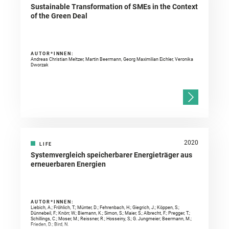
Sustainable Transformation of SMEs in the Context
of the Green Deal
AUTOR*INNEN:
Andreas Christian Meltzer, Martin Beermann, Georg Maximilian Eichler, Veronika
Dworzak
2020
LIFE
Systemvergleich speicherbarer Energieträger aus
erneuerbaren Energien
AUTOR*INNEN:
Liebich, A.; Fröhlich, T.; Münter, D.; Fehrenbach, H.; Giegrich, J.; Köppen, S.;
Dünnebeil, F.; Knörr, W.; Biemann, K.; Simon, S.; Maier, S.; Albrecht, F.; Pregger, T.;
Schillings, C.; Moser, M.; Reissner, R.; Hosseiny, S.; G. Jungmeier; Beermann, M.;
Frieden, D.; Bird, N.