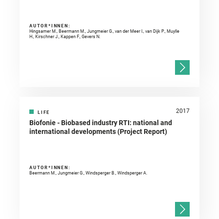
AUTOR*INNEN:
Hingsamer M., Beermann M., Jungmeier G., van der Meer I., van Dijk P., Muylle
H., Kirschner J., Kappen F., Gevers N.
2017
LIFE
Biofonie - Biobased industry RTI: national and
international developments (Project Report)
AUTOR*INNEN:
Beermann M., Jungmeier G., Windsperger B., Windsperger A.