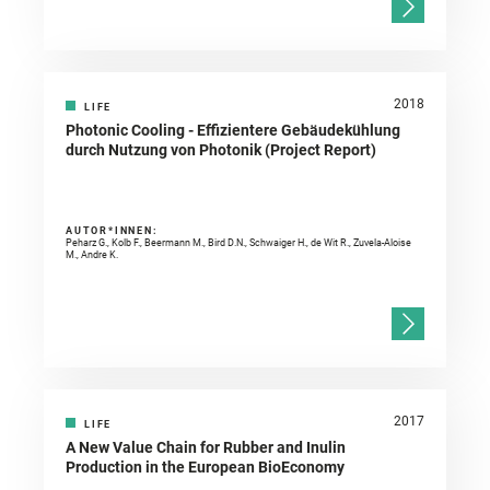
2018
LIFE
Photonic Cooling - Effizientere Gebäudekühlung
durch Nutzung von Photonik (Project Report)
AUTOR*INNEN:
Peharz G., Kolb F., Beermann M., Bird D.N., Schwaiger H., de Wit R., Zuvela-Aloise
M., Andre K.
2017
LIFE
A New Value Chain for Rubber and Inulin
Production in the European BioEconomy