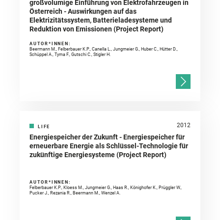
großvolumige Einführung von Elektrofahrzeugen in
Österreich - Auswirkungen auf das
Elektrizitätssystem, Batterieladesysteme und
Reduktion von Emissionen (Project Report)
AUTOR*INNEN:
Beermann M., Felberbauer K.P., Canella L., Jungmeier G., Huber C., Hütter D.,
Schüppel A., Tyma F., Gutschi C., Stigler H.
2012
LIFE
Energiespeicher der Zukunft - Energiespeicher für
erneuerbare Energie als Schlüssel-Technologie für
zukünftige Energiesysteme (Project Report)
AUTOR*INNEN:
Felberbauer K.P., Kloess M., Jungmeier G., Haas R., Könighofer K., Prüggler W.,
Pucker J., Rezania R., Beermann M., Wenzel A.