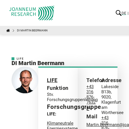
DE
DI MARTIN BEERMANN
LIFE
DI Martin Beermann
LIFE
Telefon
Adresse
+43
Lakeside
Funktion
316
B13b,
Stv.
876-
9020,
Forschungsgruppenleitung
7632
Klagenfurt
Forschungsgruppe
am
E-
Wörthersee
LIFE:
Mail
+43
316
Klimaneutrale
Martin.Beermann@jo
876-
Energiesysteme