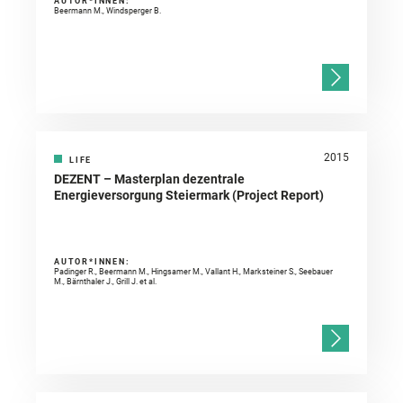
AUTOR*INNEN:
Beermann M., Windsperger B.
2015
LIFE
DEZENT – Masterplan dezentrale
Energieversorgung Steiermark (Project Report)
AUTOR*INNEN:
Padinger R., Beermann M., Hingsamer M., Vallant H., Marksteiner S., Seebauer
M., Bärnthaler J., Grill J. et al.