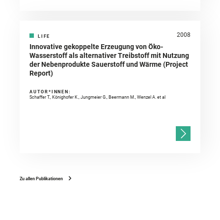
2008
LIFE
Innovative gekoppelte Erzeugung von Öko-
Wasserstoff als alternativer Treibstoff mit Nutzung
der Nebenprodukte Sauerstoff und Wärme (Project
Report)
AUTOR*INNEN:
Schaffer T., Könighofer K., Jungmeier G., Beermann M., Wenzel A. et al
Zu allen Publikationen