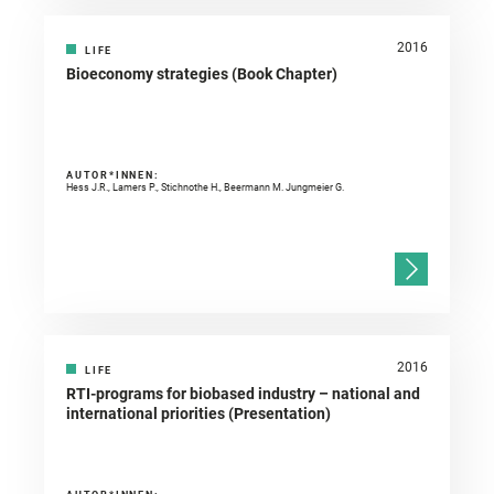
2016
LIFE
Bioeconomy strategies (Book Chapter)
AUTOR*INNEN:
Hess J.R., Lamers P., Stichnothe H., Beermann M. Jungmeier G.
2016
LIFE
RTI-programs for biobased industry – national and
international priorities (Presentation)