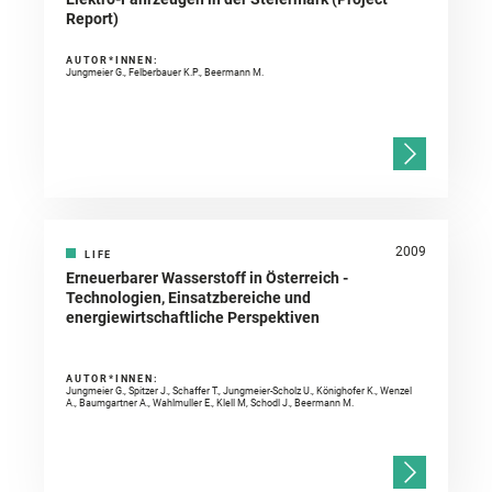
Report)
AUTOR*INNEN:
Jungmeier G., Felberbauer K.P., Beermann M.
2009
LIFE
Erneuerbarer Wasserstoff in Österreich -
Technologien, Einsatzbereiche und
energiewirtschaftliche Perspektiven
AUTOR*INNEN:
Jungmeier G., Spitzer J., Schaffer T., Jungmeier-Scholz U., Könighofer K., Wenzel
A., Baumgartner A., Wahlmuller E., Klell M, Schodl J., Beermann M.