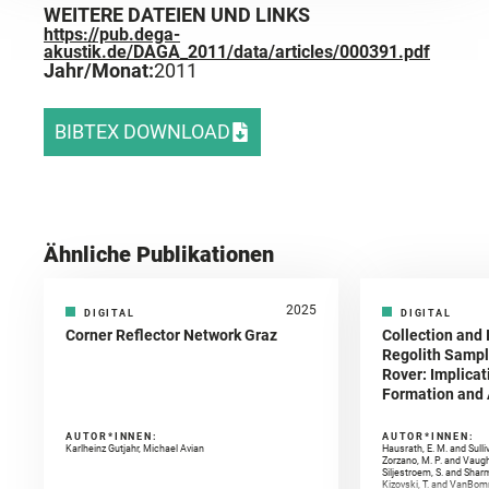
WEITERE DATEIEN UND LINKS
https://pub.dega-
akustik.de/DAGA_2011/data/articles/000391.pdf
Jahr/Monat:
2011
BIBTEX DOWNLOAD
Ähnliche Publikationen
2025
DIGITAL
DIGITAL
Corner Reflector Network Graz
Collection and 
Regolith Sampl
Rover: Implicat
Formation and A
AUTOR*INNEN:
AUTOR*INNEN:
Karlheinz Gutjahr, Michael Avian
Hausrath, E. M. and Sulli
Zorzano, M. P. and Vaugh
Siljestroem, S. and Shar
Kizovski, T. and VanBomm