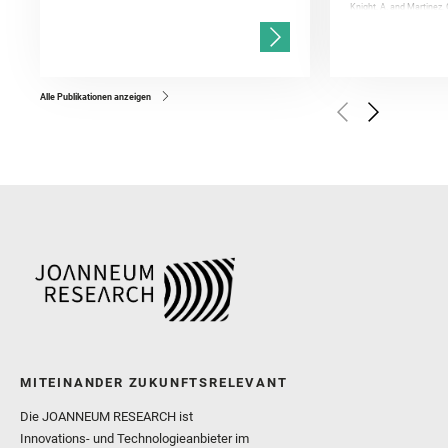
Knight, A. and Martinez, 
and Mandon, L. and Adcoc
and Población, I. and Jo
Gasnault, O. and Randazzo
Kronyak, R. and Bechtold,
and Forni, O. and Bedfor
Bell, J. F. and Benison, 
and Broz, A. and Calef, F.
and Czaja, A. D. and Forn
Alle Publikationen anzeigen
Golombek, M. and Gómez, 
Herkenhoff, K. and Jakub
Martinez‐Frias, J. and Ma
and Newman, C. E. and Núñ
Royer, C. and Russell, P.
Sharma, S. K. and Shuster
I. and Wiens, R. C. and We
and Williford, K. and Wolf,
MITEINANDER ZUKUNFTSRELEVANT
Die JOANNEUM RESEARCH ist
Innovations- und Technologieanbieter im