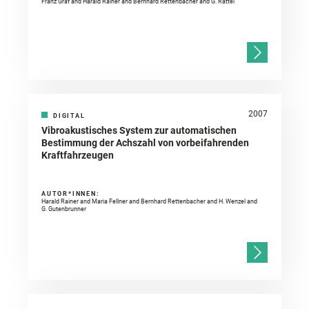
Franz Graf and Harald Rainer and Bernhard Rettenbacher and G. Rattei
2007
DIGITAL
Vibroakustisches System zur automatischen
Bestimmung der Achszahl von vorbeifahrenden
Kraftfahrzeugen
AUTOR*INNEN:
Harald Rainer and Maria Fellner and Bernhard Rettenbacher and H. Wenzel and
G. Gutenbrunner