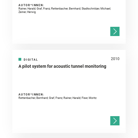
AUTOR*INNEN:
Rainer, Harald; Graf, Franz; Rettenbacher, Bernhard; Stadtschnitzer, Michael;
Zeiner, Herwig
2010
DIGITAL
A pilot system for acoustic tunnel monitoring
AUTOR*INNEN:
Rettenbacher, Bernhard; Graf, Franz; Rainer, Harald; Fiser, Moritz