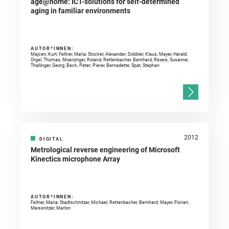
age@home: ICT-solutions for self-determined
aging in familiar environments
AUTOR*INNEN:
Majcen, Kurt; Fellner, Maria; Stocker, Alexander; Dobbler, Klaus; Mayer, Harald;
Orgel, Thomas; Moerzinger, Roland; Rettenbacher, Bernhard; Rexeis, Susanne;
Thallinger, Georg; Beck, Peter; Pierer, Bernadette; Spat, Stephan
2012
DIGITAL
Metrological reverse engineering of Microsoft
Kinectics microphone Array
AUTOR*INNEN:
Fellner, Maria; Stadtschnitzer, Michael; Rettenbacher, Bernhard; Mayer, Florian;
Meissnitzer, Marlon