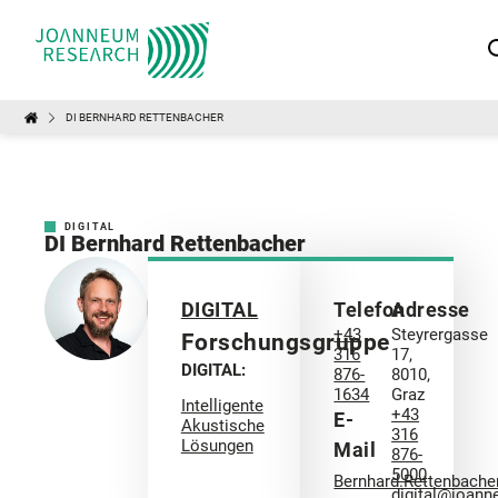
DI BERNHARD RETTENBACHER
DIGITAL
DI Bernhard Rettenbacher
DIGITAL
Telefon
Adresse
+43
Steyrergasse
Forschungsgruppe
316
17,
DIGITAL:
876-
8010,
1634
Graz
Intelligente
+43
E-
Akustische
316
Lösungen
Mail
876-
5000
Bernhard.Rettenbach
digital@joann