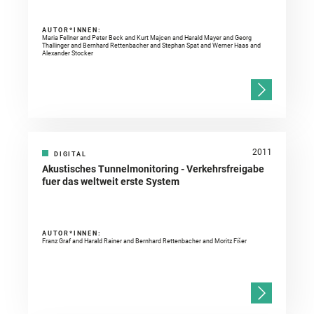
AUTOR*INNEN:
Maria Fellner and Peter Beck and Kurt Majcen and Harald Mayer and Georg
Thallinger and Bernhard Rettenbacher and Stephan Spat and Werner Haas and
Alexander Stocker
2011
DIGITAL
Akustisches Tunnelmonitoring - Verkehrsfreigabe
fuer das weltweit erste System
AUTOR*INNEN:
Franz Graf and Harald Rainer and Bernhard Rettenbacher and Moritz Fišer