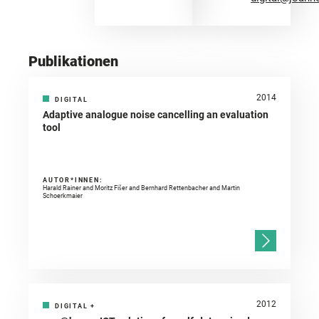
Publikationen
2014
DIGITAL
Adaptive analogue noise cancelling an evaluation
tool
AUTOR*INNEN:
Harald Rainer and Moritz Fišer and Bernhard Rettenbacher and Martin
Schoerkmaier
2012
DIGITAL
+