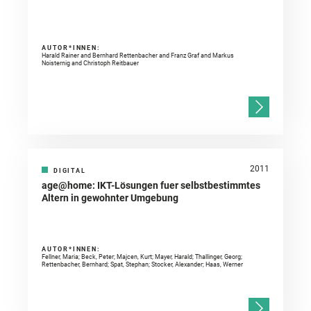
AUTOR*INNEN:
Harald Rainer and Bernhard Rettenbacher and Franz Graf and Markus
Noisternig and Christoph Reitbauer
2011
DIGITAL
age@home: IKT-Lösungen fuer selbstbestimmtes
Altern in gewohnter Umgebung
AUTOR*INNEN:
Fellner, Maria; Beck, Peter; Majcen, Kurt; Mayer, Harald; Thallinger, Georg;
Rettenbacher, Bernhard; Spat, Stephan; Stocker, Alexander; Haas, Werner