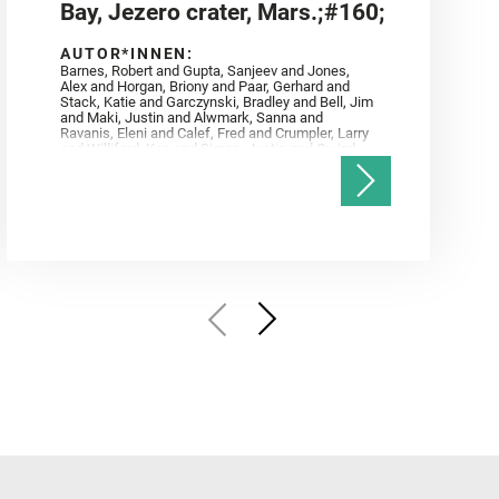
Bay, Jezero crater, Mars.;#160;
AUTOR*INNEN:
Barnes, Robert and Gupta, Sanjeev and Jones,
Alex and Horgan, Briony and Paar, Gerhard and
Stack, Katie and Garczynski, Bradley and Bell, Jim
and Maki, Justin and Alwmark, Sanna and
Ravanis, Eleni and Calef, Fred and Crumpler, Larry
and Williford, Ken and Simon, Justin and Gwizd,
Samantha and Farley, Ken and Tate, Christian and
Annex, Andrew and Kah, Linda