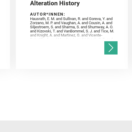
Alteration History
AUTOR*INNEN:
Hausrath, E. M. and Sullivan, R. and Goreva, Y. and
Zorzano, M. P. and Vaughan, A. and Cousin, A. and
Siljestroem, S. and Sharma, S. and Shumway, A. O.
and Kizovski, T. and VanBommel, S. J. and Tice, M.
and Knight, A. and Martinez, G. and Vicente‐
Retortillo, A. and Mandon, L. and Adcock, C. T. and
Madariaga, J. M. and Población, I. and Johnson, J.
R. and Lasue, J. and Gasnault, O. and Randazzo, N.
and Cardarelli, E. L. and Kronyak, R. and Bechtold,
A. and Paar, G. and Udry, A. and Forni, O. and
Bedford, C. C. and Carman, N. A. and Bell, J. F. and
Benison, K. and Bosak, T. and Brown, A. and Broz,
A. and Calef, F. and Clark, B. C. and Cloutis, E. and
Czaja, A. D. and Fornaro, T. and Fouchet, T. and
Golombek, M. and Gómez, F. and Herd, C. D. K. and
Herkenhoff, K. and Jakubek, R. S. and Jandura, L.
and Martinez‐Frias, J. and Mayhew, L. E. and
Meslin, P.‐Y. and Newman, C. E. and Núñez, J. I.
and Poulet, F. and Royer, C. and Russell, P. and
Sephton, M. A. and Sharma, S. K. and Shuster, D.
and Simon, J. I. and Tirona, I. and Wiens, R. C. and
Weiss, B. P. and Williams, A. J. and Williford, K. and
Wolf, Z. U.