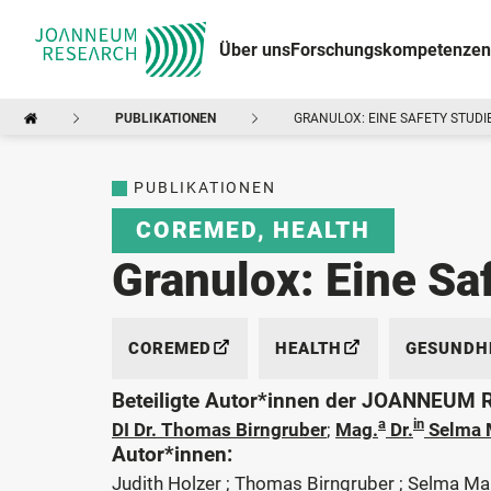
Über uns
Forschungskompetenzen
PUBLIKATIONEN
GRANULOX: EINE SAFETY STUDI
PUBLIKATIONEN
COREMED
,
HEALTH
Granulox: Eine Sa
COREMED
HEALTH
GESUNDHE
Beteiligte Autor*innen der JOANNEUM
a
in
DI Dr. Thomas Birngruber
;
Mag.
Dr.
Selma 
Autor*innen:
Judith Holzer ; Thomas Birngruber ; Selma Ma