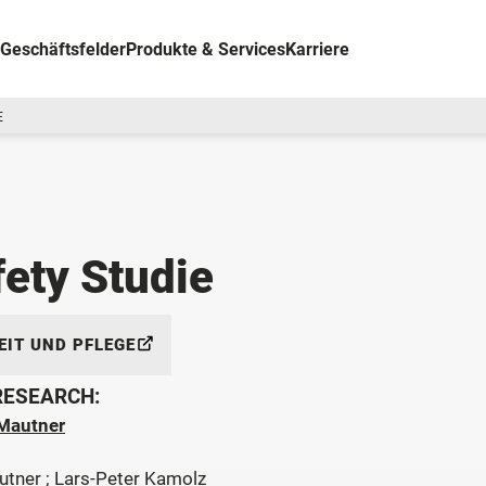
Geschäftsfelder
Produkte & Services
Karriere
E
fety Studie
IT UND PFLEGE
 RESEARCH:
Mautner
utner ; Lars-Peter Kamolz