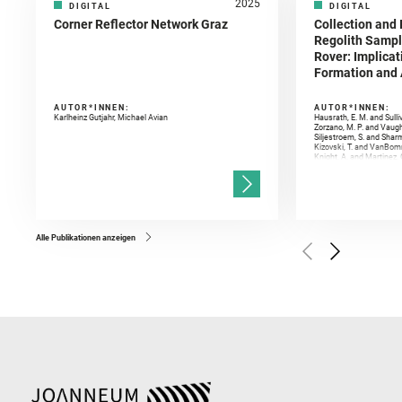
2025
DIGITAL
DIGITAL
Corner Reflector Network Graz
Collection and 
Regolith Sampl
Rover: Implicat
Formation and A
AUTOR*INNEN:
AUTOR*INNEN:
Karlheinz Gutjahr, Michael Avian
Hausrath, E. M. and Sulli
Zorzano, M. P. and Vaugh
Siljestroem, S. and Shar
Kizovski, T. and VanBomm
Knight, A. and Martinez, 
and Mandon, L. and Adcoc
and Población, I. and Jo
Gasnault, O. and Randazzo
Kronyak, R. and Bechtold,
and Forni, O. and Bedfor
Bell, J. F. and Benison, 
and Broz, A. and Calef, F.
and Czaja, A. D. and Forn
Alle Publikationen anzeigen
Golombek, M. and Gómez, 
Herkenhoff, K. and Jakub
Martinez‐Frias, J. and Ma
and Newman, C. E. and Núñ
Royer, C. and Russell, P.
Sharma, S. K. and Shuster
I. and Wiens, R. C. and We
and Williford, K. and Wolf,