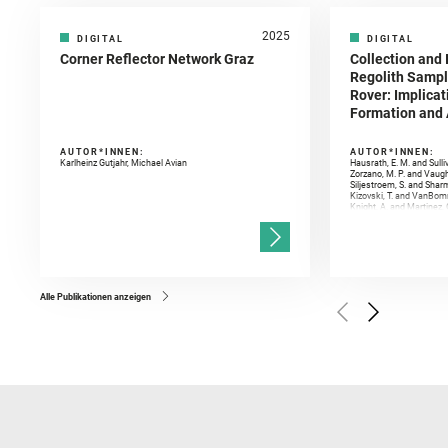
2025
DIGITAL
DIGITAL
Corner Reflector Network Graz
Collection and 
Regolith Sampl
Rover: Implicat
Formation and A
AUTOR*INNEN:
AUTOR*INNEN:
Karlheinz Gutjahr, Michael Avian
Hausrath, E. M. and Sulli
Zorzano, M. P. and Vaugh
Siljestroem, S. and Shar
Kizovski, T. and VanBomm
Knight, A. and Martinez, 
and Mandon, L. and Adcoc
and Población, I. and Jo
Gasnault, O. and Randazzo
Kronyak, R. and Bechtold,
and Forni, O. and Bedfor
Bell, J. F. and Benison, 
and Broz, A. and Calef, F.
and Czaja, A. D. and Forn
Alle Publikationen anzeigen
Golombek, M. and Gómez, 
Herkenhoff, K. and Jakub
Martinez‐Frias, J. and Ma
and Newman, C. E. and Núñ
Royer, C. and Russell, P.
Sharma, S. K. and Shuster
I. and Wiens, R. C. and We
and Williford, K. and Wolf,