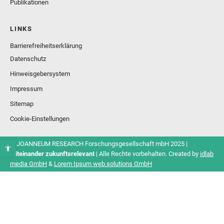
Publikationen
LINKS
Barrierefreiheitserklärung
Datenschutz
Hinweisgebersystem
Impressum
Sitemap
Cookie-Einstellungen
© JOANNEUM RESEARCH Forschungsgesellschaft mbH 2025 |
Miteinander zukunftsrelevant
| Alle Rechte vorbehalten. Created by
idlab
media GmbH
&
Lorem Ipsum web.solutions GmbH