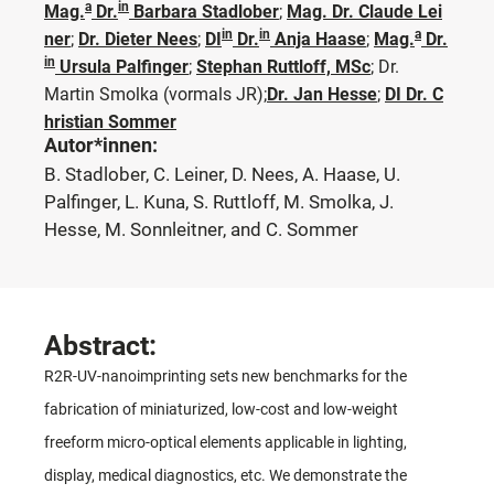
a
in
Mag.
Dr.
Barbara Stadlober
;
Mag. Dr. Claude Lei
in
in
a
ner
;
Dr. Dieter Nees
;
DI
Dr.
Anja Haase
;
Mag.
Dr.
in
Ursula Palfinger
;
Stephan Ruttloff, MSc
;
Dr.
Martin Smolka
(vormals JR)
;
Dr. Jan Hesse
;
DI Dr. C
hristian Sommer
Autor*innen:
B. Stadlober, C. Leiner, D. Nees, A. Haase, U.
Palfinger, L. Kuna, S. Ruttloff, M. Smolka, J.
Hesse, M. Sonnleitner, and C. Sommer
Abstract:
R2R-UV-nanoimprinting sets new benchmarks for the
fabrication of miniaturized, low-cost and low-weight
freeform micro-optical elements applicable in lighting,
display, medical diagnostics, etc. We demonstrate the