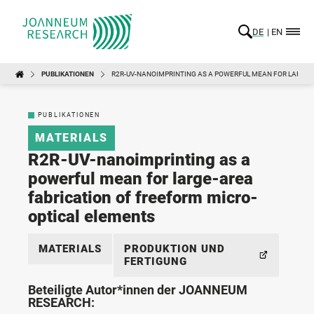
DE
EN
PUBLIKATIONEN
R2R-UV-NANOIMPRINTING AS A POWERFUL MEAN FOR LARGE-
PUBLIKATIONEN
MATERIALS
R2R-UV-nanoimprinting as a
powerful mean for large-area
fabrication of freeform micro-
optical elements
MATERIALS
PRODUKTION UND
FERTIGUNG
Beteiligte Autor*innen der JOANNEUM
RESEARCH: