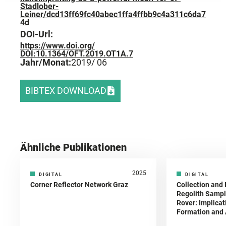
Stadlober-
Leiner/dcd13ff69fc40abec1ffa4ffbb9c4a311c6da7
4d
DOI-Url:
https://www.doi.org/
DOI:10.1364/OFT.2019.OT1A.7
Jahr/Monat:
2019
/ 06
BIBTEX DOWNLOAD
Ähnliche Publikationen
2025
DIGITAL
DIGITAL
Corner Reflector Network Graz
Collection and 
Regolith Sampl
Rover: Implicat
Formation and A