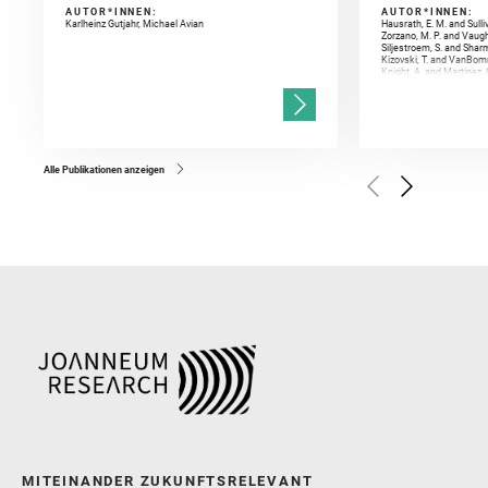
AUTOR*INNEN:
AUTOR*INNEN:
Karlheinz Gutjahr, Michael Avian
Hausrath, E. M. and Sulli
Zorzano, M. P. and Vaugh
Siljestroem, S. and Shar
Kizovski, T. and VanBomm
Knight, A. and Martinez, 
and Mandon, L. and Adcoc
and Población, I. and Jo
Gasnault, O. and Randazzo
Kronyak, R. and Bechtold,
and Forni, O. and Bedfor
Bell, J. F. and Benison, 
and Broz, A. and Calef, F.
and Czaja, A. D. and Forn
Alle Publikationen anzeigen
Golombek, M. and Gómez, 
Herkenhoff, K. and Jakub
Martinez‐Frias, J. and Ma
and Newman, C. E. and Núñ
Royer, C. and Russell, P.
Sharma, S. K. and Shuster
I. and Wiens, R. C. and We
and Williford, K. and Wolf,
MITEINANDER ZUKUNFTSRELEVANT