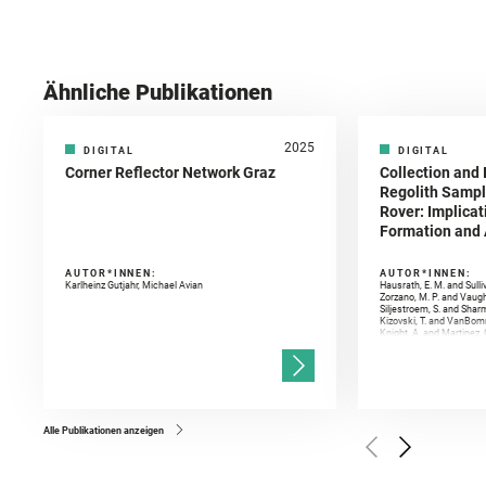
Ähnliche Publikationen
2025
DIGITAL
DIGITAL
Corner Reflector Network Graz
Collection and 
Regolith Sampl
Rover: Implicat
Formation and A
AUTOR*INNEN:
AUTOR*INNEN:
Karlheinz Gutjahr, Michael Avian
Hausrath, E. M. and Sulli
Zorzano, M. P. and Vaugh
Siljestroem, S. and Shar
Kizovski, T. and VanBomm
Knight, A. and Martinez, 
and Mandon, L. and Adcoc
and Población, I. and Jo
Gasnault, O. and Randazzo
Kronyak, R. and Bechtold,
and Forni, O. and Bedfor
Bell, J. F. and Benison, 
and Broz, A. and Calef, F.
and Czaja, A. D. and Forn
Alle Publikationen anzeigen
Golombek, M. and Gómez, 
Herkenhoff, K. and Jakub
Martinez‐Frias, J. and Ma
and Newman, C. E. and Núñ