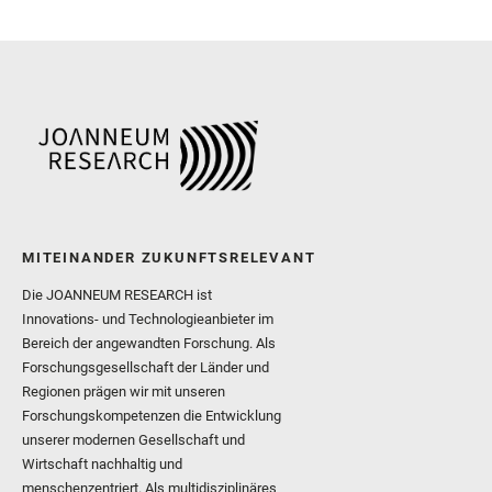
Royer, C. and Russell, P.
Sharma, S. K. and Shuster
I. and Wiens, R. C. and We
and Williford, K. and Wolf,
MITEINANDER ZUKUNFTSRELEVANT
Die JOANNEUM RESEARCH ist
Innovations- und Technologieanbieter im
Bereich der angewandten Forschung. Als
Forschungsgesellschaft der Länder und
Regionen prägen wir mit unseren
Forschungskompetenzen die Entwicklung
unserer modernen Gesellschaft und
Wirtschaft nachhaltig und
menschenzentriert. Als multidisziplinäres