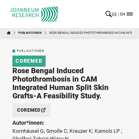
DE
EN
PUBLIKATIONEN
ROSE BENGAL INDUCED PHOTOTHROMBOSIS IN CAM INTEGRATE
PUBLIKATIONEN
COREMED
Rose Bengal Induced
Photothrombosis in CAM
Integrated Human Split Skin
Grafts-A Feasibility Study.
COREMED
Autor*innen:
Kornhäusel G; Smolle C; Kreuzer K; Kamolz LP ;
Ghaffari-Tabrizi-Wizsy N