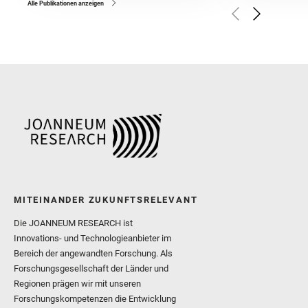
and Czaja, A. D. and Forn
Alle Publikationen anzeigen
Golombek, M. and Gómez, 
Herkenhoff, K. and Jakub
Martinez‐Frias, J. and Ma
and Newman, C. E. and Núñ
Royer, C. and Russell, P.
Sharma, S. K. and Shuster
I. and Wiens, R. C. and We
and Williford, K. and Wolf,
MITEINANDER ZUKUNFTSRELEVANT
Die JOANNEUM RESEARCH ist
Innovations- und Technologieanbieter im
Bereich der angewandten Forschung. Als
Forschungsgesellschaft der Länder und
Regionen prägen wir mit unseren
Forschungskompetenzen die Entwicklung