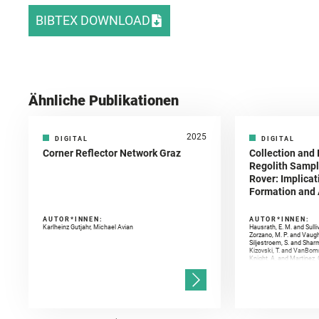
BIBTEX DOWNLOAD
Ähnliche Publikationen
2025
DIGITAL
DIGITAL
Corner Reflector Network Graz
Collection and 
Regolith Sampl
Rover: Implicat
Formation and A
AUTOR*INNEN:
AUTOR*INNEN:
Karlheinz Gutjahr, Michael Avian
Hausrath, E. M. and Sulli
Zorzano, M. P. and Vaugh
Siljestroem, S. and Shar
Kizovski, T. and VanBomm
Knight, A. and Martinez, 
and Mandon, L. and Adcoc
and Población, I. and Jo
Gasnault, O. and Randazzo
Kronyak, R. and Bechtold,
and Forni, O. and Bedfor
Bell, J. F. and Benison, 
and Broz, A. and Calef, F.