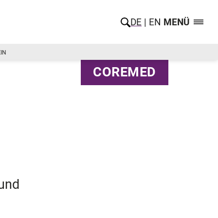
DE
EN
MENÜ
IN
COREMED
 und