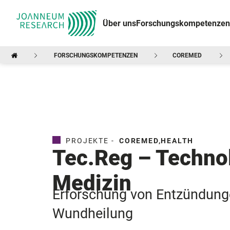
Über uns
Forschungskompetenzen
FORSCHUNGSKOMPETENZEN
COREMED
PROJEKTE -
COREMED
,
HEALTH
Tec.Reg – Technol
Medizin
Erforschung von Entzündunge
Wundheilung