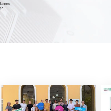
 keines
en.