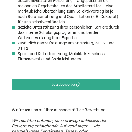
außeruniversitären Forschung – angepasst an die
regionalen Gegebenheiten des Arbeitsmarktes – eine
marktübliche Überzahlung zum Kollektivvertrag ist je
nach Berufserfahrung und Qualifikation (z.B. Doktorat)
für uns selbstverständlich
gezielte Unterstützung Ihrer persönlichen Karriere durch
das interne Schulungsprogramm und bei der
Weiterentwicklung Ihrer Expertise
zusätzlich ganze freie Tage am Karfreitag, 24.12. und
31.12.
Sport- und Kulturförderung, Mobilitätszuschuss,
Firmenevents und Sozialleistungen
Jetzt bewerben
Wir freuen uns auf Ihre aussagekräftige Bewerbung!
Wir möchten betonen, dass etwaige anlässlich der
Bewerbung entstehende Aufwendungen – wie
beispielsweise Fahrtkosten, Tages- oder