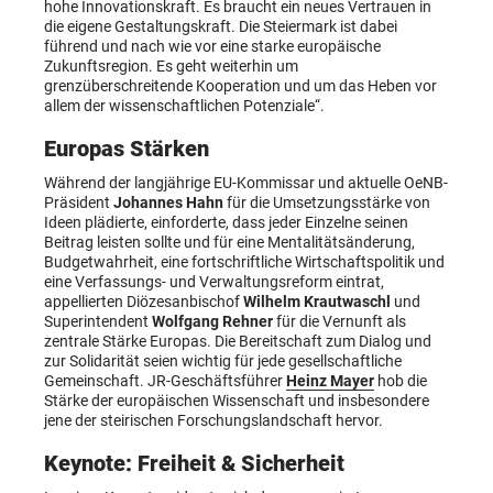
hohe Innovationskraft. Es braucht ein neues Vertrauen in
die eigene Gestaltungskraft. Die Steiermark ist dabei
führend und nach wie vor eine starke europäische
Zukunftsregion. Es geht weiterhin um
grenzüberschreitende Kooperation und um das Heben vor
allem der wissenschaftlichen Potenziale“.
Europas Stärken
Während der langjährige EU-Kommissar und aktuelle OeNB-
Präsident
Johannes Hahn
für die Umsetzungsstärke von
Ideen plädierte, einforderte, dass jeder Einzelne seinen
Beitrag leisten sollte und für eine Mentalitätsänderung,
Budgetwahrheit, eine fortschriftliche Wirtschaftspolitik und
eine Verfassungs- und Verwaltungsreform eintrat,
appellierten Diözesanbischof
Wilhelm Krautwaschl
und
Superintendent
Wolfgang Rehner
für die Vernunft als
zentrale Stärke Europas. Die Bereitschaft zum Dialog und
zur Solidarität seien wichtig für jede gesellschaftliche
Gemeinschaft. JR-Geschäftsführer
Heinz Mayer
hob die
Stärke der europäischen Wissenschaft und insbesondere
jene der steirischen Forschungslandschaft hervor.
Keynote: Freiheit & Sicherheit