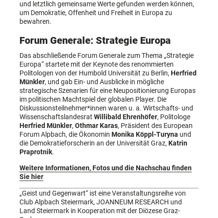
und letztlich gemeinsame Werte gefunden werden können,
um Demokratie, Offenheit und Freiheit in Europa zu
bewahren.
Forum Generale: Strategie Europa
Das abschließende Forum Generale zum Thema „Strategie
Europa“ startete mit der Keynote des renommierten
Politologen von der Humbold Universität zu Berlin,
Herfried
Münkler
, und gab Ein- und Ausblicke in mögliche
strategische Szenarien für eine Neupositionierung Europas
im politischen Machtspiel der globalen Player. Die
Diskussionsteilnehmer*innen waren u. a. Wirtschafts- und
Wissenschaftslandesrat
Willibald Ehrenhöfer
, Politologe
Herfried Münkler
,
Othmar Karas
, Präsident des European
Forum Alpbach, die Ökonomin
Monika Köppl-Turyna
und
die Demokratieforscherin an der Universität Graz,
Katrin
Praprotnik
.
Weitere Informationen, Fotos und die Nachschau finden
Sie hier
„Geist und Gegenwart“ ist eine Veranstaltungsreihe von
Club Alpbach Steiermark, JOANNEUM RESEARCH und
Land Steiermark in Kooperation mit der Diözese Graz-