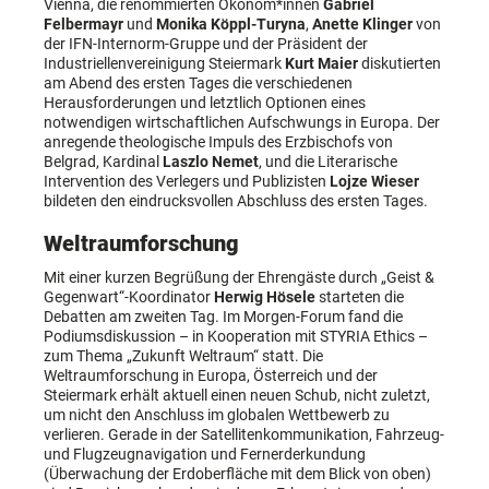
Vienna, die renommierten Ökonom*innen
Gabriel
Felbermayr
und
Monika Köppl-Turyna
,
Anette Klinger
von
der IFN-Internorm-Gruppe und der Präsident der
Industriellenvereinigung Steiermark
Kurt Maier
diskutierten
am Abend des ersten Tages die verschiedenen
Herausforderungen und letztlich Optionen eines
notwendigen wirtschaftlichen Aufschwungs in Europa. Der
anregende theologische Impuls des Erzbischofs von
Belgrad, Kardinal
Laszlo Nemet
, und die Literarische
Intervention des Verlegers und Publizisten
Lojze Wieser
bildeten den eindrucksvollen Abschluss des ersten Tages.
Weltraumforschung
Mit einer kurzen Begrüßung der Ehrengäste durch „Geist &
Gegenwart“-Koordinator
Herwig Hösele
starteten die
Debatten am zweiten Tag. Im Morgen-Forum fand die
Podiumsdiskussion – in Kooperation mit STYRIA Ethics –
zum Thema „Zukunft Weltraum“ statt. Die
Weltraumforschung in Europa, Österreich und der
Steiermark erhält aktuell einen neuen Schub, nicht zuletzt,
um nicht den Anschluss im globalen Wettbewerb zu
verlieren. Gerade in der Satellitenkommunikation, Fahrzeug-
und Flugzeugnavigation und Fernerderkundung
(Überwachung der Erdoberfläche mit dem Blick von oben)