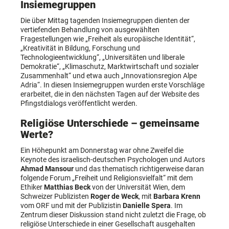
Insiemegruppen
Die über Mittag tagenden Insiemegruppen dienten der
vertiefenden Behandlung von ausgewählten
Fragestellungen wie „Freiheit als europäische Identität“,
„Kreativität in Bildung, Forschung und
Technologieentwicklung“, „Universitäten und liberale
Demokratie“, „Klimaschutz, Marktwirtschaft und sozialer
Zusammenhalt“ und etwa auch „Innovationsregion Alpe
Adria“. In diesen Insiemegruppen wurden erste Vorschläge
erarbeitet, die in den nächsten Tagen auf der Website des
Pfingstdialogs veröffentlicht werden.
Religiöse Unterschiede – gemeinsame
Werte?
Ein Höhepunkt am Donnerstag war ohne Zweifel die
Keynote des israelisch-deutschen Psychologen und Autors
Ahmad Mansour
und das thematisch richtigerweise daran
folgende Forum „Freiheit und Religionsvielfalt“ mit dem
Ethiker
Matthias Beck
von der Universität Wien, dem
Schweizer Publizisten
Roger de Weck
, mit
Barbara Krenn
vom ORF und mit der Publizistin
Danielle Spera
. Im
Zentrum dieser Diskussion stand nicht zuletzt die Frage, ob
religiöse Unterschiede in einer Gesellschaft ausgehalten