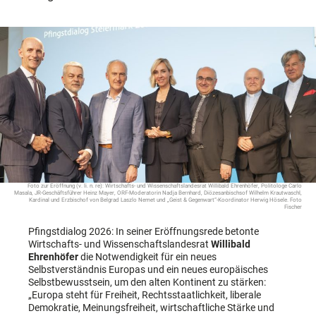
Foto zur Eröffnung (v. li. n. re): Wirtschafts- und Wissenschaftslandesrat Willibald Ehrenhöfer, Politologe Carlo
Masala, JR-Geschäftsführer Heinz Mayer, ORF-Moderatorin Nadja Bernhard, Diözesanbischsof Wilhelm Krautwaschl,
Kardinal und Erzbischof von Belgrad Laszlo Nemet und „Geist & Gegenwart“-Koordinator Herwig Hösele. Foto
Fischer
Pfingstdialog 2026: In seiner Eröffnungsrede betonte
Wirtschafts- und Wissenschaftslandesrat
Willibald
Ehrenhöfer
die Notwendigkeit für ein neues
Selbstverständnis Europas und ein neues europäisches
Selbstbewusstsein, um den alten Kontinent zu stärken:
„Europa steht für Freiheit, Rechtsstaatlichkeit, liberale
Demokratie, Meinungsfreiheit, wirtschaftliche Stärke und