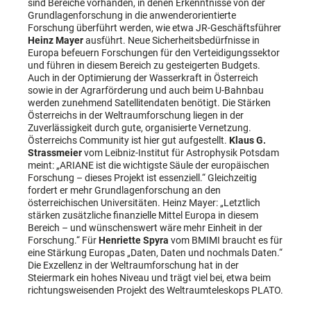
sind Bereiche vorhanden, in denen Erkenntnisse von der
Grundlagenforschung in die anwenderorientierte
Forschung überführt werden, wie etwa JR-Geschäftsführer
Heinz Mayer
ausführt. Neue Sicherheitsbedürfnisse in
Europa befeuern Forschungen für den Verteidigungssektor
und führen in diesem Bereich zu gesteigerten Budgets.
Auch in der Optimierung der Wasserkraft in Österreich
sowie in der Agrarförderung und auch beim U-Bahnbau
werden zunehmend Satellitendaten benötigt. Die Stärken
Österreichs in der Weltraumforschung liegen in der
Zuverlässigkeit durch gute, organisierte Vernetzung.
Österreichs Community ist hier gut aufgestellt.
Klaus G.
Strassmeier
vom Leibniz-Institut für Astrophysik Potsdam
meint: „ARIANE ist die wichtigste Säule der europäischen
Forschung – dieses Projekt ist essenziell.“ Gleichzeitig
fordert er mehr Grundlagenforschung an den
österreichischen Universitäten. Heinz Mayer: „Letztlich
stärken zusätzliche finanzielle Mittel Europa in diesem
Bereich – und wünschenswert wäre mehr Einheit in der
Forschung.“ Für
Henriette Spyra
vom BMIMI braucht es für
eine Stärkung Europas „Daten, Daten und nochmals Daten.“
Die Exzellenz in der Weltraumforschung hat in der
Steiermark ein hohes Niveau und trägt viel bei, etwa beim
richtungsweisenden Projekt des Weltraumteleskops PLATO.