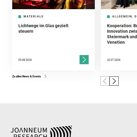
MATERIALS
ALLGEMEIN, D
Lichtwege im Glas gezielt
Kooperation: B
steuern
Innovation zwi
Steiermark und 
Venetien
05.08.2026
22.07.2026
Zu allen News & Events