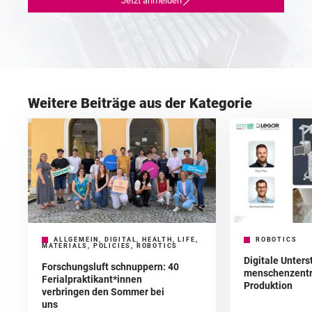
Jetzt anmelden
Weitere Beiträge aus der Kategorie
ALLGEMEIN, DIGITAL, HEALTH, LIFE,
ROBOTICS
MATERIALS, POLICIES, ROBOTICS
Digitale Unters
Forschungsluft schnuppern: 40
menschenzentr
Ferialpraktikant*innen
Produktion
verbringen den Sommer bei
uns