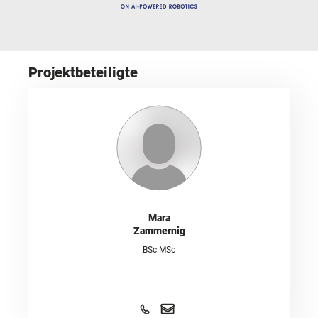
Projektbeteiligte
Mara
Zammernig
BSc MSc