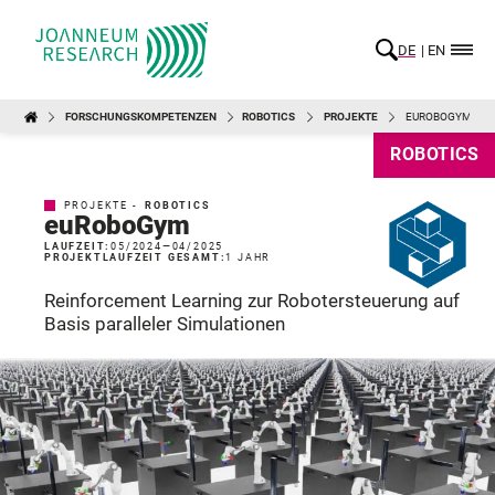
DE
EN
FORSCHUNGSKOMPETENZEN
ROBOTICS
PROJEKTE
EUROBOGYM
ROBOTICS
PROJEKTE -
ROBOTICS
euRoboGym
LAUFZEIT:
05/2024
—
04/2025
PROJEKTLAUFZEIT GESAMT:
1 JAHR
Reinforcement Learning zur Robotersteuerung auf
Basis paralleler Simulationen