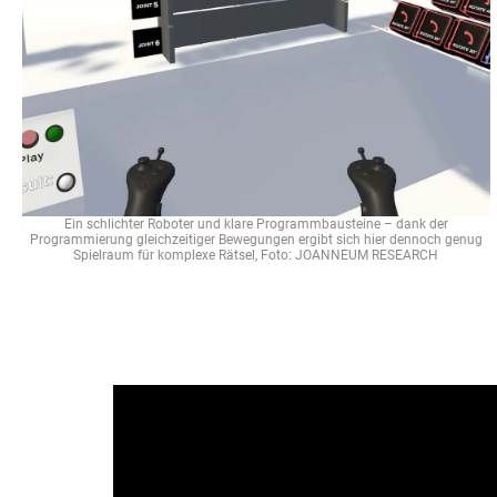
Ein schlichter Roboter und klare Programmbausteine – dank der
Programmierung gleichzeitiger Bewegungen ergibt sich hier dennoch genug
Spielraum für komplexe Rätsel, Foto: JOANNEUM RESEARCH