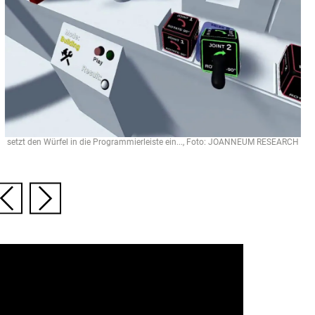
setzt den Würfel in die Programmierleiste ein..., Foto: JOANNEUM RESEARCH