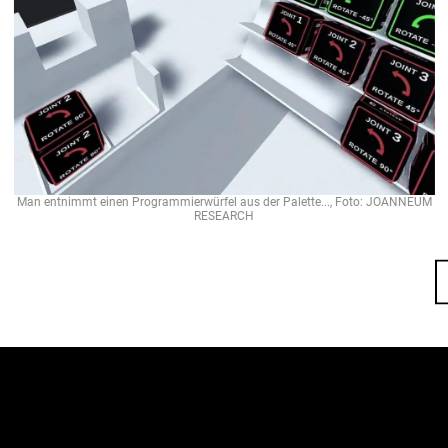
Man entnimmt einen Programmierwürfel aus der Palette..., Foto: JOANNEUM
RESEARCH