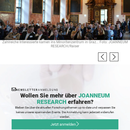
Zahlreiche Interessierte kamen ins Minoritenzentrum in Graz... Foto: JOANNEUM
RESEARCH/Raiser
NEWSLETTER
ANMELDUNG
Wollen Sie mehr über
JOANNEUM
RESEARCH
erfahren?
Bleiben Sie über die aktuellen Forschungsthemen up-to-date und verpassen Sie
keines unserer spannenden Events. Die Anmeldung kann jederzeit widerrufen
werden.
Jetzt anmelden