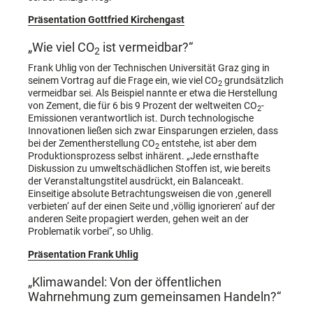
Präsentation Gottfried Kirchengast
„Wie viel CO
ist vermeidbar?“
2
Frank Uhlig von der Technischen Universität Graz ging in
seinem Vortrag auf die Frage ein, wie viel CO
grundsätzlich
2
vermeidbar sei. Als Beispiel nannte er etwa die Herstellung
von Zement, die für 6 bis 9 Prozent der weltweiten CO
-
2
Emissionen verantwortlich ist. Durch technologische
Innovationen ließen sich zwar Einsparungen erzielen, dass
bei der Zementherstellung CO
entstehe, ist aber dem
2
Produktionsprozess selbst inhärent. „Jede ernsthafte
Diskussion zu umweltschädlichen Stoffen ist, wie bereits
der Veranstaltungstitel ausdrückt, ein Balanceakt.
Einseitige absolute Betrachtungsweisen die von ‚generell
verbieten‘ auf der einen Seite und ‚völlig ignorieren‘ auf der
anderen Seite propagiert werden, gehen weit an der
Problematik vorbei“, so Uhlig.
Präsentation Frank Uhlig
„Klimawandel: Von der öffentlichen
Wahrnehmung zum gemeinsamen Handeln?“