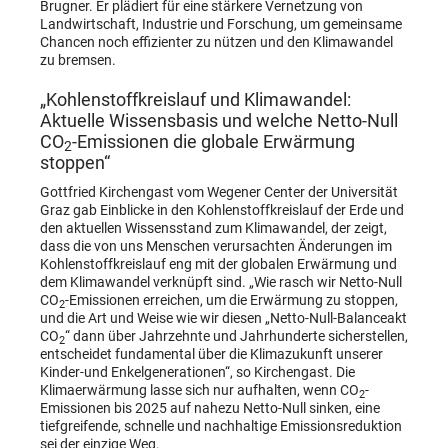
Brugner. Er plädiert für eine stärkere Vernetzung von
Landwirtschaft, Industrie und Forschung, um gemeinsame
Chancen noch effizienter zu nützen und den Klimawandel
zu bremsen.
„Kohlenstoffkreislauf und Klimawandel:
Aktuelle Wissensbasis und welche Netto-Null
CO
-Emissionen die globale Erwärmung
2
stoppen“
Gottfried Kirchengast vom Wegener Center der Universität
Graz gab Einblicke in den Kohlenstoffkreislauf der Erde und
den aktuellen Wissensstand zum Klimawandel, der zeigt,
dass die von uns Menschen verursachten Änderungen im
Kohlenstoffkreislauf eng mit der globalen Erwärmung und
dem Klimawandel verknüpft sind. „Wie rasch wir Netto-Null
CO
-Emissionen erreichen, um die Erwärmung zu stoppen,
2
und die Art und Weise wie wir diesen „Netto-Null-Balanceakt
CO
“ dann über Jahrzehnte und Jahrhunderte sicherstellen,
2
entscheidet fundamental über die Klimazukunft unserer
Kinder-und Enkelgenerationen“, so Kirchengast. Die
Klimaerwärmung lasse sich nur aufhalten, wenn CO
-
2
Emissionen bis 2025 auf nahezu Netto-Null sinken, eine
tiefgreifende, schnelle und nachhaltige Emissionsreduktion
sei der einzige Weg.