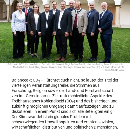
Balanceakt CO2: Hermine Mitter, Gottfried Kirchengast, Birgit Bednar-Friedl, Johannes Freitag, Franz Prettenthaler,
Martin Halmer, Frank Uhlig, Werner Brugner, Karl Steininger, Helmut Wiedenhofer (JR) v. li. Foto: JOANNEUM
RESEARCH/Raiser
Balanceakt CO
– Fürchtet euch nicht, so lautet der Titel der
2
vierteiligen Veranstaltungsreihe, die Stimmen aus
Forschung, Religion sowie der Land- und Forstwirtschaft
vereint. Gemeinsames Ziel: unterschiedliche Aspekte des
Treibhausgases Kohlendioxid (CO
) und des bisherigen und
2
zukünftig möglichen Umgangs damit aufzuzeigen und zu
diskutieren. In einem Punkt sind sich alle Beteiligten einig:
Der Klimawandel ist ein globales Problem mit
schwerwiegenden Umweltaspekten und ernsten sozialen,
wirtschaftlichen, distributiven und politischen Dimensionen,