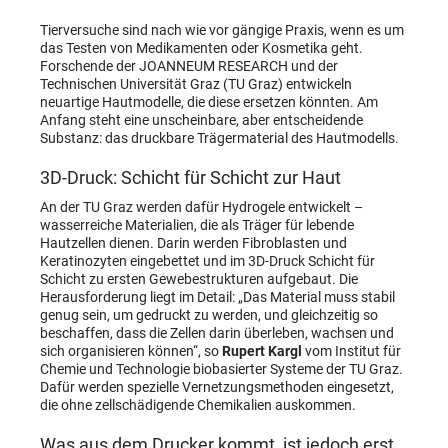
Tierversuche sind nach wie vor gängige Praxis, wenn es um
das Testen von Medikamenten oder Kosmetika geht.
Forschende der JOANNEUM RESEARCH und der
Technischen Universität Graz (TU Graz) entwickeln
neuartige Hautmodelle, die diese ersetzen könnten. Am
Anfang steht eine unscheinbare, aber entscheidende
Substanz: das druckbare Trägermaterial des Hautmodells.
3D-Druck: Schicht für Schicht zur Haut
An der TU Graz werden dafür Hydrogele entwickelt –
wasserreiche Materialien, die als Träger für lebende
Hautzellen dienen. Darin werden Fibroblasten und
Keratinozyten eingebettet und im 3D-Druck Schicht für
Schicht zu ersten Gewebestrukturen aufgebaut. Die
Herausforderung liegt im Detail: „Das Material muss stabil
genug sein, um gedruckt zu werden, und gleichzeitig so
beschaffen, dass die Zellen darin überleben, wachsen und
sich organisieren können“, so
Rupert Kargl
vom Institut für
Chemie und Technologie biobasierter Systeme der TU Graz.
Dafür werden spezielle Vernetzungsmethoden eingesetzt,
die ohne zellschädigende Chemikalien auskommen.
Was aus dem Drucker kommt, ist jedoch erst