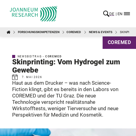
DE
EN
FORSCHUNGSKOMPETENZEN
COREMED
NEWS & EVENTS
SKINPRINT
COREMED
NEWSBEITRAG -
COREMED
Skinprinting: Vom Hydrogel zum
Gewebe
7. MAI 2026
Haut aus dem Drucker – was nach Science-
Fiction klingt, gibt es bereits in den Labors von
COREMED und der TU Graz. Die neue
Technologie verspricht realitätsnahe
Wirkstofftests, weniger Tierversuche und neue
Perspektiven für Medizin und Kosmetik.