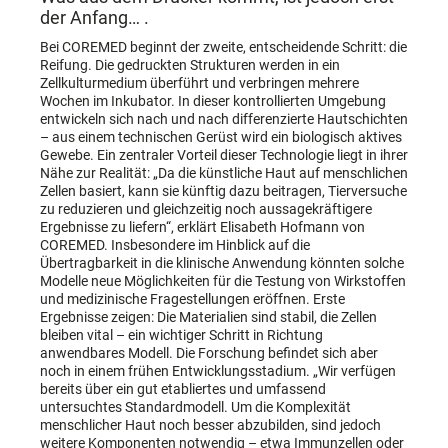
der Anfang… .
Bei COREMED beginnt der zweite, entscheidende Schritt: die
Reifung. Die gedruckten Strukturen werden in ein
Zellkulturmedium überführt und verbringen mehrere
Wochen im Inkubator. In dieser kontrollierten Umgebung
entwickeln sich nach und nach differenzierte Hautschichten
– aus einem technischen Gerüst wird ein biologisch aktives
Gewebe. Ein zentraler Vorteil dieser Technologie liegt in ihrer
Nähe zur Realität: „Da die künstliche Haut auf menschlichen
Zellen basiert, kann sie künftig dazu beitragen, Tierversuche
zu reduzieren und gleichzeitig noch aussagekräftigere
Ergebnisse zu liefern“, erklärt Elisabeth Hofmann von
COREMED. Insbesondere im Hinblick auf die
Übertragbarkeit in die klinische Anwendung könnten solche
Modelle neue Möglichkeiten für die Testung von Wirkstoffen
und medizinische Fragestellungen eröffnen. Erste
Ergebnisse zeigen: Die Materialien sind stabil, die Zellen
bleiben vital – ein wichtiger Schritt in Richtung
anwendbares Modell. Die Forschung befindet sich aber
noch in einem frühen Entwicklungsstadium. „Wir verfügen
bereits über ein gut etabliertes und umfassend
untersuchtes Standardmodell. Um die Komplexität
menschlicher Haut noch besser abzubilden, sind jedoch
weitere Komponenten notwendig – etwa Immunzellen oder