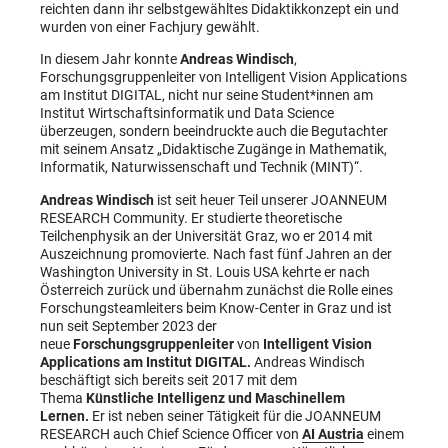
reichten dann ihr selbstgewähltes Didaktikkonzept ein und
wurden von einer Fachjury gewählt.
In diesem Jahr konnte
Andreas Windisch
,
Forschungsgruppenleiter von Intelligent Vision Applications
am Institut DIGITAL, nicht nur seine Student*innen am
Institut Wirtschaftsinformatik und Data Science
überzeugen, sondern beeindruckte auch die Begutachter
mit seinem Ansatz „Didaktische Zugänge in Mathematik,
Informatik, Naturwissenschaft und Technik (MINT)“.
Andreas Windisch
ist seit heuer Teil unserer JOANNEUM
RESEARCH Community. Er studierte theoretische
Teilchenphysik an der Universität Graz, wo er 2014 mit
Auszeichnung promovierte. Nach fast fünf Jahren an der
Washington University in St. Louis USA kehrte er nach
Österreich zurück und übernahm zunächst die Rolle eines
Forschungsteamleiters beim Know-Center in Graz und ist
nun seit September 2023 der
neue
Forschungsgruppenleiter
von
Intelligent Vision
Applications am Institut DIGITAL.
Andreas Windisch
beschäftigt sich bereits seit 2017 mit dem
Thema
Künstliche Intelligenz und Maschinellem
Lernen.
Er ist neben seiner Tätigkeit für die JOANNEUM
RESEARCH auch Chief Science Officer von
AI Austria
einem