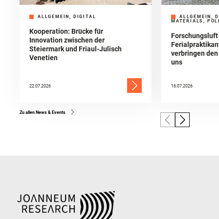
ALLGEMEIN, DIGITAL
ALLGEMEIN, D
MATERIALS, POL
Kooperation: Brücke für
Forschungsluft
Innovation zwischen der
Ferialpraktika
Steiermark und Friaul-Julisch
verbringen de
Venetien
uns
22.07.2026
16.07.2026
Zu allen News & Events