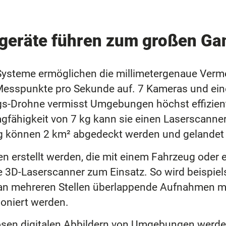
sgeräte führen zum großen Ga
Systeme ermöglichen die millimetergenaue Ver
 Messpunkte pro Sekunde auf. 7 Kameras und e
s-Drohne vermisst Umgebungen höchst effizient 
agfähigkeit von 7 kg kann sie einen Laserscanne
g können 2 km² abgedeckt werden und gelandet 
n erstellt werden, die mit einem Fahrzeug oder e
e 3D-Laserscanner zum Einsatz. So wird beispie
n mehreren Stellen überlappende Aufnahmen mac
oniert werden.
losen digitalen Abbildern von Umgebungen werde