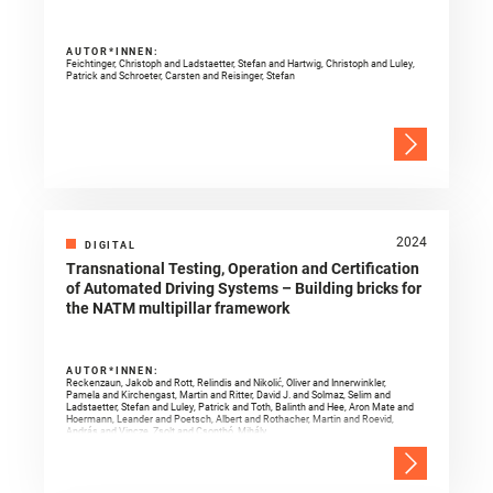
AUTOR*INNEN:
Feichtinger, Christoph and Ladstaetter, Stefan and Hartwig, Christoph and Luley,
Patrick and Schroeter, Carsten and Reisinger, Stefan
2024
DIGITAL
Transnational Testing, Operation and Certification
of Automated Driving Systems – Building bricks for
the NATM multipillar framework
AUTOR*INNEN:
Reckenzaun, Jakob and Rott, Relindis and Nikolić, Oliver and Innerwinkler,
Pamela and Kirchengast, Martin and Ritter, David J. and Solmaz, Selim and
Ladstaetter, Stefan and Luley, Patrick and Toth, Balinth and Hee, Aron Mate and
Hoermann, Leander and Poetsch, Albert and Rothacher, Martin and Roevid,
András and Vincze, Zsolt and Csonthó, Mihály