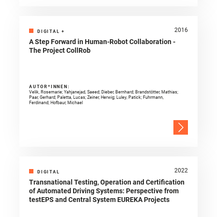
2016
DIGITAL
+
A Step Forward in Human-Robot Collaboration -
The Project CollRob
AUTOR*INNEN:
Velik, Rosemarie; Yahjanejad, Saeed; Dieber, Bernhard; Brandstötter, Mathias;
Paar, Gerhard; Paletta, Lucas; Zeiner, Herwig; Luley, Patick; Fuhrmann,
Ferdinand; Hofbaur, Michael
2022
DIGITAL
Transnational Testing, Operation and Certification
of Automated Driving Systems: Perspective from
testEPS and Central System EUREKA Projects