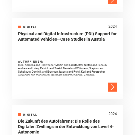
2024
DIGITAL
Physical and Digital Infrastructure (PDI) Support for
Automated Vehicles—Case Studies in Austria
AUTOR*INNEN:
Hula, Andreas and Dirnwoeber, Martin and Ladstaetter, Stefan and Schaub,
Andrea and Luley, Patrick and Toetzl, Daniel and Wittmann, Stephan and
Schallauer, Dominik and Erdelean, Isabela and Rehrl, Karl and Froetscher,
Alexander and Monschiebl, Bernhard and PraendlZika, Veronika
2024
DIGITAL
Die Zukunft des Autofahrens: Die Rolle des
Digitalen Zwillings in der Entwicklung von Level 4-
Autonomie