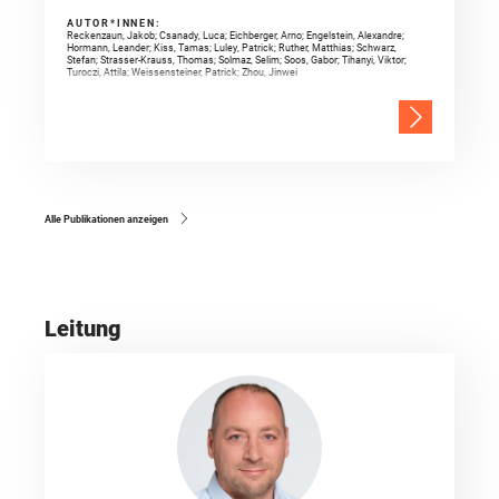
AUTOR*INNEN:
Reckenzaun, Jakob; Csanady, Luca; Eichberger, Arno; Engelstein, Alexandre;
Hormann, Leander; Kiss, Tamas; Luley, Patrick; Ruther, Matthias; Schwarz,
Stefan; Strasser-Krauss, Thomas; Solmaz, Selim; Soos, Gabor; Tihanyi, Viktor;
Turoczi, Attila; Weissensteiner, Patrick; Zhou, Jinwei
Alle Publikationen anzeigen
Leitung