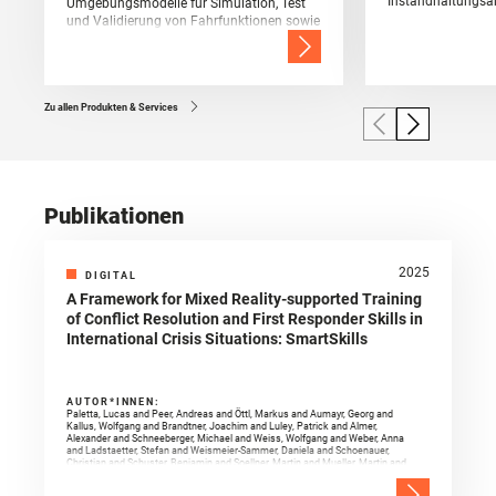
Instandhaltungsar
Umgebungsmodelle für Simulation, Test
und Validierung von Fahrfunktionen sowie
Sensorik
Zu allen Produkten & Services
Publikationen
2025
DIGITAL
A Framework for Mixed Reality-supported Training
of Conflict Resolution and First Responder Skills in
International Crisis Situations: SmartSkills
AUTOR*INNEN:
Paletta, Lucas and Peer, Andreas and Öttl, Markus and Aumayr, Georg and
Kallus, Wolfgang and Brandtner, Joachim and Luley, Patrick and Almer,
Alexander and Schneeberger, Michael and Weiss, Wolfgang and Weber, Anna
and Ladstaetter, Stefan and Weismeier-Sammer, Daniela and Schoenauer,
Christian and Schuster, Benjamin and Soellner, Martin and Mueller, Martin and
Haid, Florian and Pszeida, Martin and Bergen, Markus