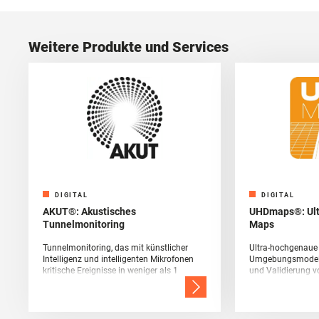
Weitere Produkte und Services
DIGITAL
DIGITAL
AKUT®: Akustisches
UHDmaps®: Ultr
Tunnelmonitoring
Maps
Tunnelmonitoring, das mit künstlicher
Ultra-hochgenaue
Intelligenz und intelligenten Mikrofonen
Umgebungsmodelle
kritische Ereignisse in weniger als 1
und Validierung v
Sekunde detektiert.
Sensorik