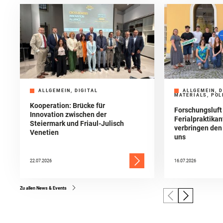
ALLGEMEIN, DIGITAL
ALLGEMEIN, D
MATERIALS, POL
Kooperation: Brücke für
Forschungsluft
Innovation zwischen der
Ferialpraktika
Steiermark und Friaul-Julisch
verbringen de
Venetien
uns
22.07.2026
16.07.2026
Zu allen News & Events