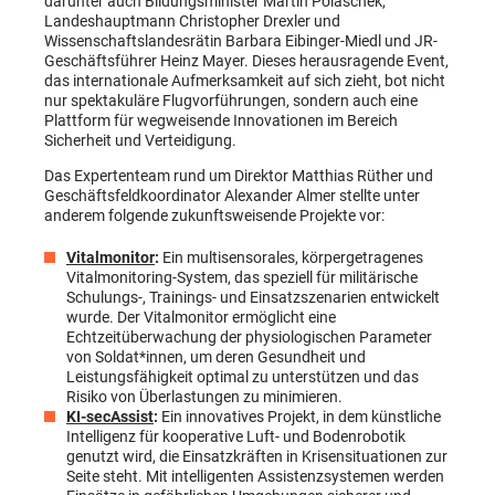
darunter auch Bildungsminister Martin Polaschek,
Landeshauptmann Christopher Drexler und
Wissenschaftslandesrätin Barbara Eibinger-Miedl und JR-
Geschäftsführer Heinz Mayer. Dieses herausragende Event,
das internationale Aufmerksamkeit auf sich zieht, bot nicht
nur spektakuläre Flugvorführungen, sondern auch eine
Plattform für wegweisende Innovationen im Bereich
Sicherheit und Verteidigung.
Das Expertenteam rund um Direktor Matthias Rüther und
Geschäftsfeldkoordinator Alexander Almer stellte unter
anderem folgende zukunftsweisende Projekte vor:
Vitalmonitor
:
Ein multisensorales, körpergetragenes
Vitalmonitoring-System, das speziell für militärische
Schulungs-, Trainings- und Einsatzszenarien entwickelt
wurde. Der Vitalmonitor ermöglicht eine
Echtzeitüberwachung der physiologischen Parameter
von Soldat*innen, um deren Gesundheit und
Leistungsfähigkeit optimal zu unterstützen und das
Risiko von Überlastungen zu minimieren.
KI-secAssist
:
Ein innovatives Projekt, in dem künstliche
Intelligenz für kooperative Luft- und Bodenrobotik
genutzt wird, die Einsatzkräften in Krisensituationen zur
Seite steht. Mit intelligenten Assistenzsystemen werden