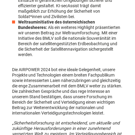
Einsätze in gefährlichen Umgebungen sicherer und
effizienter gestaltet. KI-secAssist trägt damit
maßgeblich zur Erhöhung der Sicherheit von
Soldat*innen und Zivilisten bei.
Weltrauminitiative des österreichischen
Bundesheeres:
Als ein weiteres Highlight präsentierten
wir unseren Beitrag zur Weltraumforschung. Mit einer
Initiative des BMLV soll die nationale Souveränität im
Bereich der satellitengestützten Erdbeobachtung und
die Sicherheit der Satellitennavigation sichergestellt
werden.
Die AIRPOWER 2024 bot eine ideale Gelegenheit, unsere
Projekte und Technologien einem breiten Fachpublikum
sowie interessierten Laien näherzubringen und gleichzeitig
die enge Zusammenarbeit mit dem BMLV weiter zu stärken.
Die zahlreichen Gespräche und das rege Interesse an
unserem Stand bestätigen, dass unsere Forschung im
Bereich der Sicherheit und Verteidigung einen wichtigen
Beitrag zur Weiterentwicklung der nationalen und
internationalen Verteidigungstechnologien leistet.
„Sicherheitsforschung ist entscheidend, um aktuelle und
zukünftige Herausforderungen in einer zunehmend
vernetzten Welt zu meistern. Im Verteidigungsbereich ist