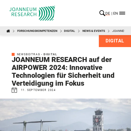
DE
EN
FORSCHUNGSKOMPETENZEN
DIGITAL
NEWS & EVENTS
JOANNEUM RE
DIGITAL
NEWSBEITRAG -
DIGITAL
JOANNEUM RESEARCH auf der
AIRPOWER 2024: Innovative
Technologien für Sicherheit und
Verteidigung im Fokus
11. SEPTEMBER 2024