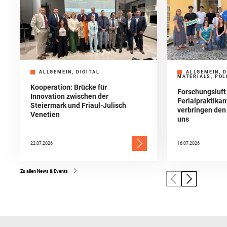
ALLGEMEIN, DIGITAL
ALLGEMEIN, D
MATERIALS, POL
Kooperation: Brücke für
Forschungsluft
Innovation zwischen der
Ferialpraktika
Steiermark und Friaul-Julisch
verbringen de
Venetien
uns
22.07.2026
16.07.2026
Zu allen News & Events