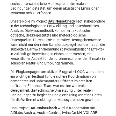
sechs unterschiedliche Multikopter unter realen
Bedingungen getestet, um deren akustische Emissionen
systematisch zu erfassen.
Unsere Rolle im Projekt
UAS NoiseCheck
liegt insbesondere
in der technologischen Entwicklung und datenbasierten
Analyse: Die Messmethodik kombiniert akustische,
optische, GNSS-gestützte und meteorologische
Datenquellen. Durch diese integrative Herangehensweise
kann nicht nur der reine Schalldruckpegel, sondern auch die
subjektive Lärmwahrnehmung (psychoakustische Effekte)
in zukünftige Bewertungen einbezogen werden, ein
wesentlicher Aspekt für den drohnenschonenden Einsatz in
sensiblen Natur- und Erholungsräumen.
Die Flugkampagne am aktiven Flugplatz LOGG war zudem
ein wichtiger Testlauf für die sichere Koordination von
bemannter und unbemannter Luftfahrt im geteilten
Luftraum. Für unser Team war es eine wertvolle
Gelegenheit, die technische Umsetzung unter realen
Bedingungen zu begleiten und gleichzeitig wichtige Daten
für die Weiterentwicklung der Messsysteme zu gewinnen.
Das Projekt
UAS NoiseCheck
wird in Kooperation mit
AIRlabs Austria, Austro Control, twins GmbH, VOLARE