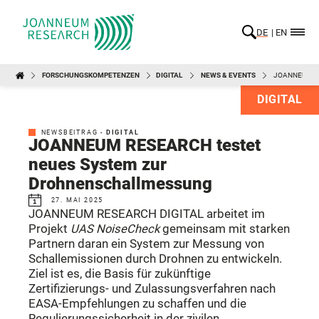
DE
EN
FORSCHUNGSKOMPETENZEN
DIGITAL
NEWS & EVENTS
JOANNEUM R
DIGITAL
NEWSBEITRAG -
DIGITAL
JOANNEUM RESEARCH testet
neues System zur
Drohnenschallmessung
27. MAI 2025
JOANNEUM RESEARCH DIGITAL arbeitet im
Projekt
UAS NoiseCheck
gemeinsam mit starken
Partnern daran ein System zur Messung von
Schallemissionen durch Drohnen zu entwickeln.
Ziel ist es, die Basis für zukünftige
Zertifizierungs- und Zulassungsverfahren nach
EASA-Empfehlungen zu schaffen und die
Regulierungssicherheit in der zivilen