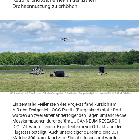
Drohnennutzung zu erhöhen.
UAS NoiseCheck Testflug am AIRlabs-Testgebiet LOGG Punitz (Burgenland) Foto: JOANNEUM RESEARCH/Blass
Ein zentraler Meilenstein des Projekts fand kürzlich am
AIRlabs-Testgebiet LOGG Punitz (Burgenland) statt: Dort
wurden an zwei aufeinanderfolgenden Tagen umfangreiche
Messkampagnen durchgeführt. JOANNEUM RESEARCH
DIGITAL war mit einem Expertenteam vor Ort aktiv an den
Flugtests beteiligt. Auch unsere eigene Drohne, eine DJI
Matrice 300, kam dabei zum Einsatz. Insgesamt wurden