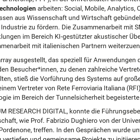
echnologien
arbeiten: Social, Mobile, Analytics, 
ssen aus Wissenschaft und Wirtschaft gebündel
 die Industrie zu fördern. Die Zusammenarbeit
cklungen im Bereich KI-gestützter akustischer 
menarbeit mit italienischen Partnern weiterzuen
ay ausgestellt, das speziell für Anwendungen de
den Besucher*innen, zu denen zahlreiche Vertr
hlten, stieß die Vorführung des Systems auf gro
em Vertreter von Rete Ferroviaria Italiana (RFI),
gie im Bereich der Tunnelsicherheit begeisterte
EUM RESEARCH DIGITAL, konnte die Führungseb
haft, wie Prof. Fabrizio Dughiero von der Unive
Pordenone, treffen. In den Gesprächen wurde u
 vertiefen und gemeinsame Projekte zu initiieren