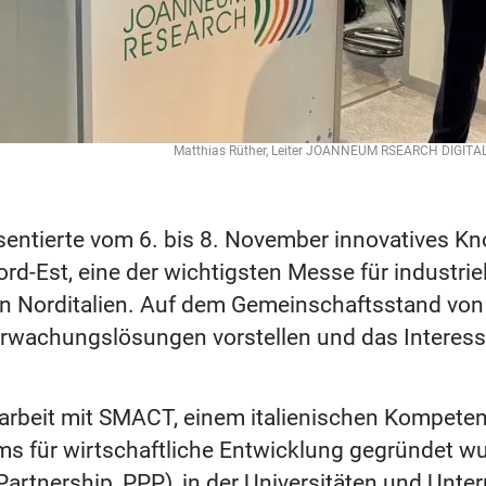
Matthias Rüther, Leiter JOANNEUM RSEARCH DIGITA
ierte vom 6. bis 8. November innovatives Kn
ord-Est, eine der wichtigsten Messe für industrie
z in Norditalien. Auf dem Gemeinschaftsstand v
erwachungslösungen vorstellen und das Interes
beit mit SMACT, einem italienischen Kompetenzz
iums für wirtschaftliche Entwicklung gegründet w
e Partnership, PPP), in der Universitäten und U