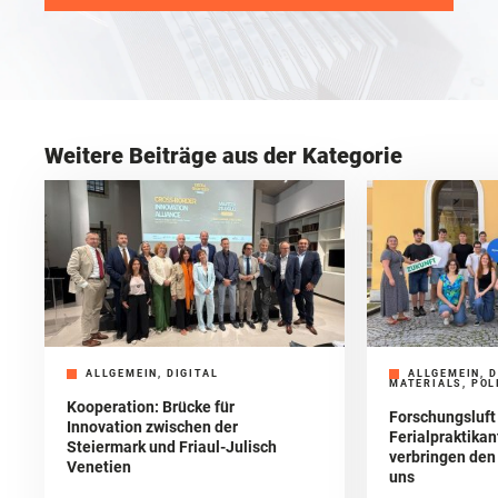
Weitere Beiträge aus der Kategorie
ALLGEMEIN, DIGITAL
ALLGEMEIN, D
MATERIALS, POL
Kooperation: Brücke für
Forschungsluft
Innovation zwischen der
Ferialpraktika
Steiermark und Friaul-Julisch
verbringen de
Venetien
uns