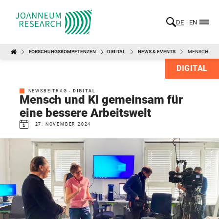
DE
EN
FORSCHUNGSKOMPETENZEN
DIGITAL
NEWS & EVENTS
MENSCH UND 
DIGITAL
NEWSBEITRAG -
DIGITAL
Mensch und KI gemeinsam für
eine bessere Arbeitswelt
27. NOVEMBER 2024