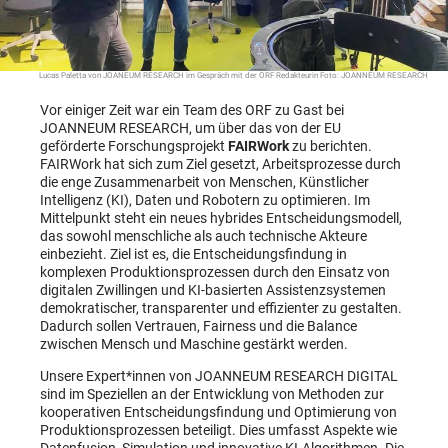
Lucas Paletta von JOANEUM RESEARCH im Gespräch mit der ORF Redakteurin Foto: JOANNEUM RESEARCH
Vor einiger Zeit war ein Team des ORF zu Gast bei
JOANNEUM RESEARCH, um über das von der EU
geförderte Forschungsprojekt
FAIRWork
zu berichten.
FAIRWork hat sich zum Ziel gesetzt, Arbeitsprozesse durch
die enge Zusammenarbeit von Menschen, Künstlicher
Intelligenz (KI), Daten und Robotern zu optimieren. Im
Mittelpunkt steht ein neues hybrides Entscheidungsmodell,
das sowohl menschliche als auch technische Akteure
einbezieht. Ziel ist es, die Entscheidungsfindung in
komplexen Produktionsprozessen durch den Einsatz von
digitalen Zwillingen und KI-basierten Assistenzsystemen
demokratischer, transparenter und effizienter zu gestalten.
Dadurch sollen Vertrauen, Fairness und die Balance
zwischen Mensch und Maschine gestärkt werden.
Unsere Expert*innen von JOANNEUM RESEARCH DIGITAL
sind im Speziellen an der Entwicklung von Methoden zur
kooperativen Entscheidungsfindung und Optimierung von
Produktionsprozessen beteiligt. Dies umfasst Aspekte wie
Datenfusion, Simulation und innovative KI-Algorithmen. Die