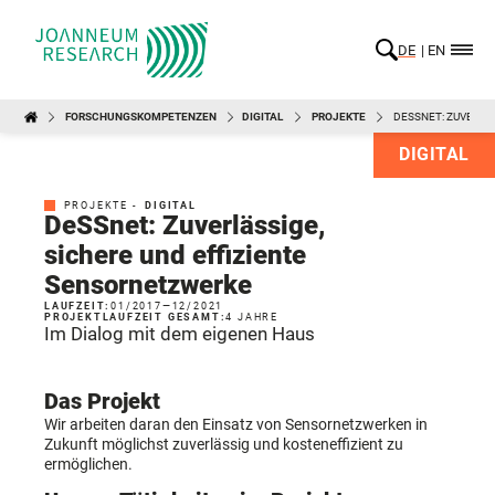
DE
EN
FORSCHUNGSKOMPETENZEN
DIGITAL
PROJEKTE
DESSNET: ZUVERLÄ
DIGITAL
PROJEKTE -
DIGITAL
DeSSnet: Zuverlässige,
sichere und effiziente
Sensornetzwerke
LAUFZEIT:
01/2017
—
12/2021
PROJEKTLAUFZEIT GESAMT:
4 JAHRE
Im Dialog mit dem eigenen Haus
Das Projekt
Wir arbeiten daran den Einsatz von Sensornetzwerken in
Zukunft möglichst zuverlässig und kosteneffizient zu
ermöglichen.