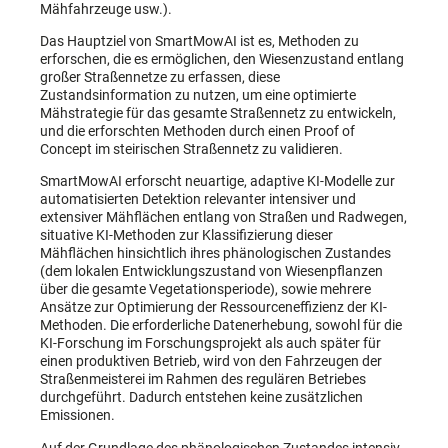
Mähfahrzeuge usw.).
Das Hauptziel von SmartMowAI ist es, Methoden zu
erforschen, die es ermöglichen, den Wiesenzustand entlang
großer Straßennetze zu erfassen, diese
Zustandsinformation zu nutzen, um eine optimierte
Mähstrategie für das gesamte Straßennetz zu entwickeln,
und die erforschten Methoden durch einen Proof of
Concept im steirischen Straßennetz zu validieren.
SmartMowAI erforscht neuartige, adaptive KI-Modelle zur
automatisierten Detektion relevanter intensiver und
extensiver Mähflächen entlang von Straßen und Radwegen,
situative KI-Methoden zur Klassifizierung dieser
Mähflächen hinsichtlich ihres phänologischen Zustandes
(dem lokalen Entwicklungszustand von Wiesenpflanzen
über die gesamte Vegetationsperiode), sowie mehrere
Ansätze zur Optimierung der Ressourceneffizienz der KI-
Methoden. Die erforderliche Datenerhebung, sowohl für die
KI-Forschung im Forschungsprojekt als auch später für
einen produktiven Betrieb, wird von den Fahrzeugen der
Straßenmeisterei im Rahmen des regulären Betriebes
durchgeführt. Dadurch entstehen keine zusätzlichen
Emissionen.
Auf der Grundlage des phänologischen Zustandes intensiv