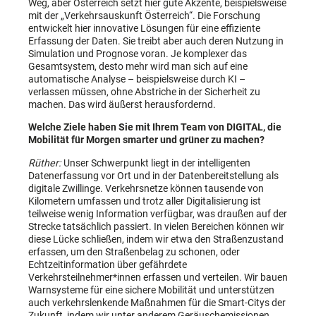
Weg, aber Österreich setzt hier gute Akzente, beispielsweise
mit der „Verkehrsauskunft Österreich“. Die Forschung
entwickelt hier innovative Lösungen für eine effiziente
Erfassung der Daten. Sie treibt aber auch deren Nutzung in
Simulation und Prognose voran. Je komplexer das
Gesamtsystem, desto mehr wird man sich auf eine
automatische Analyse – beispielsweise durch KI –
verlassen müssen, ohne Abstriche in der Sicherheit zu
machen. Das wird äußerst herausfordernd.
Welche Ziele haben Sie mit Ihrem Team von DIGITAL, die
Mobilität für Morgen smarter und grüner zu machen?
Rüther:
Unser Schwerpunkt liegt in der intelligenten
Datenerfassung vor Ort und in der Datenbereitstellung als
digitale Zwillinge. Verkehrsnetze können tausende von
Kilometern umfassen und trotz aller Digitalisierung ist
teilweise wenig Information verfügbar, was draußen auf der
Strecke tatsächlich passiert. In vielen Bereichen können wir
diese Lücke schließen, indem wir etwa den Straßenzustand
erfassen, um den Straßenbelag zu schonen, oder
Echtzeitinformation über gefährdete
Verkehrsteilnehmer*innen erfassen und verteilen. Wir bauen
Warnsysteme für eine sichere Mobilität und unterstützen
auch verkehrslenkende Maßnahmen für die Smart-Citys der
Zukunft, indem wir unter anderem Geräuschemissionen