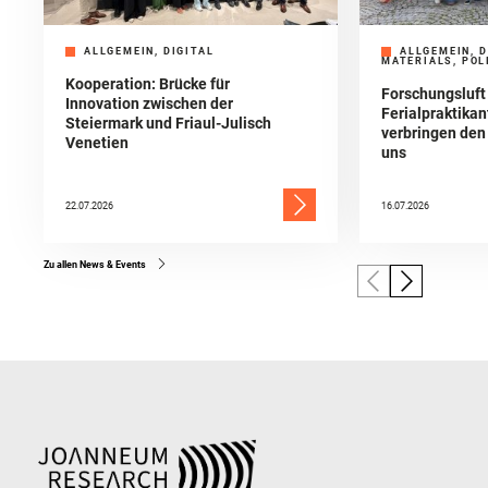
ALLGEMEIN, DIGITAL
ALLGEMEIN, D
MATERIALS, POL
Kooperation: Brücke für
Forschungsluft
Innovation zwischen der
Ferialpraktika
Steiermark und Friaul-Julisch
verbringen de
Venetien
uns
22.07.2026
16.07.2026
Zu allen News & Events