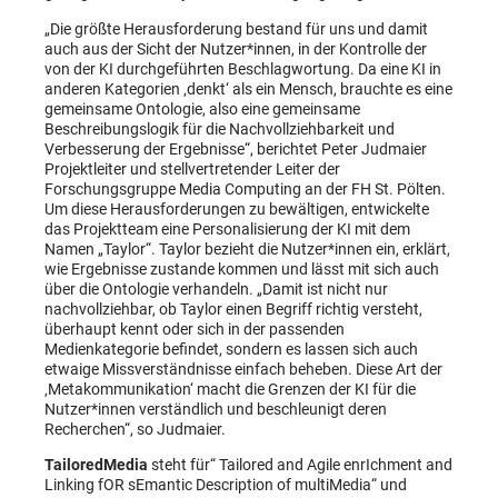
„Die größte Herausforderung bestand für uns und damit
auch aus der Sicht der Nutzer*innen, in der Kontrolle der
von der KI durchgeführten Beschlagwortung. Da eine KI in
anderen Kategorien ‚denkt‘ als ein Mensch, brauchte es eine
gemeinsame Ontologie, also eine gemeinsame
Beschreibungslogik für die Nachvollziehbarkeit und
Verbesserung der Ergebnisse“, berichtet Peter Judmaier
Projektleiter und stellvertretender Leiter der
Forschungsgruppe Media Computing an der FH St. Pölten.
Um diese Herausforderungen zu bewältigen, entwickelte
das Projektteam eine Personalisierung der KI mit dem
Namen „Taylor“. Taylor bezieht die Nutzer*innen ein, erklärt,
wie Ergebnisse zustande kommen und lässt mit sich auch
über die Ontologie verhandeln. „Damit ist nicht nur
nachvollziehbar, ob Taylor einen Begriff richtig versteht,
überhaupt kennt oder sich in der passenden
Medienkategorie befindet, sondern es lassen sich auch
etwaige Missverständnisse einfach beheben. Diese Art der
‚Metakommunikation‘ macht die Grenzen der KI für die
Nutzer*innen verständlich und beschleunigt deren
Recherchen“, so Judmaier.
TailoredMedia
steht für“ Tailored and Agile enrIchment and
Linking fOR sEmantic Description of multiMedia“ und