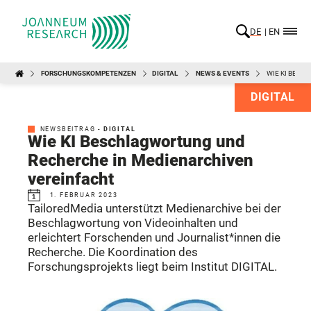
DE
EN
FORSCHUNGSKOMPETENZEN
DIGITAL
NEWS & EVENTS
WIE KI BESC
DIGITAL
NEWSBEITRAG -
DIGITAL
Wie KI Beschlagwortung und
Recherche in Medienarchiven
vereinfacht
1. FEBRUAR 2023
TailoredMedia unterstützt Medienarchive bei der
Beschlagwortung von Videoinhalten und
erleichtert Forschenden und Journalist*innen die
Recherche. Die Koordination des
Forschungsprojekts liegt beim Institut DIGITAL.