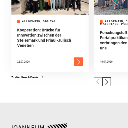
ALLGEMEIN, DIGITAL
ALLGEMEIN, D
MATERIALS, POL
Kooperation: Brücke für
Forschungsluft
Innovation zwischen der
Ferialpraktika
Steiermark und Friaul-Julisch
verbringen de
Venetien
uns
22.07.2026
16.07.2026
Zu allen News & Events